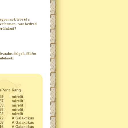
agyon sok teve él a
evefarmon - van kedved
örülnézni?
ivatalos dolgok, főként
zülőknek.
ePont
Rang
59
mirelit
87
mirelit
09
mirelit
88
mirelit
02
mirelit
72
A Galaktikus
08
A Galaktikus
16
A Galaktikus