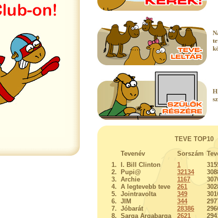
N
t
k
H
s
TEVE TOP10
Tevenév
Sorszám
Tev
1.
I. Bill Clinton
1
315
2.
Pupi@
32134
308
3.
Archie
1167
307
4.
A legtevebb teve
261
302
5.
Jointravolta
349
301
6.
JIM
344
297
7.
Jóbarát
28386
296
8.
Sarga Argabarga
2621
294