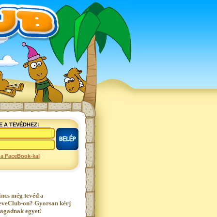
E A TEVÉDHEZ:
 a FaceBook-kal
incs még tevéd a
eveClub-on? Gyorsan kérj
agadnak egyet!