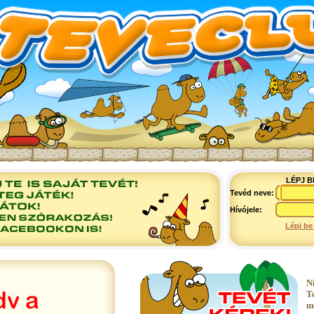
LÉPJ B
Tevéd neve:
Hívójele:
Lépj be
N
T
m