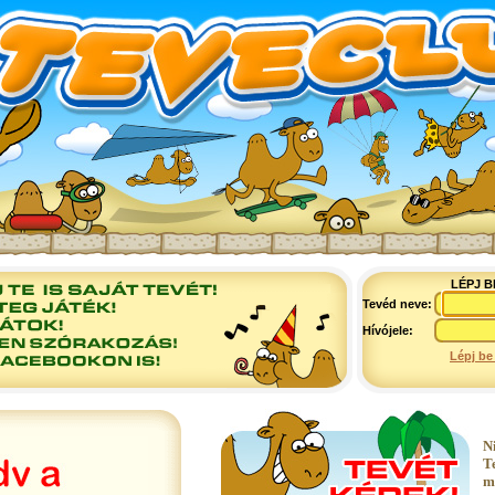
LÉPJ B
Tevéd neve:
Hívójele:
Lépj be
N
T
m