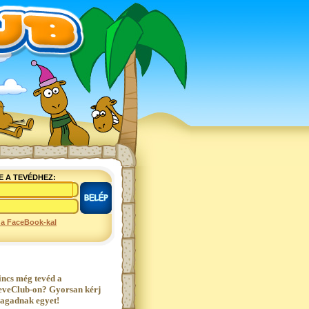
E A TEVÉDHEZ:
 a FaceBook-kal
incs még tevéd a
eveClub-on? Gyorsan kérj
agadnak egyet!