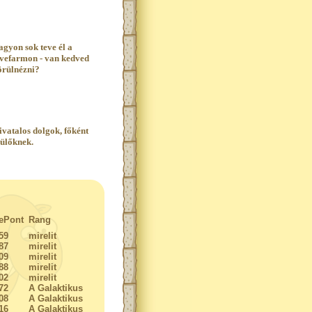
agyon sok teve él a
evefarmon - van kedved
örülnézni?
ivatalos dolgok, főként
zülőknek.
ePont
Rang
59
mirelit
87
mirelit
09
mirelit
88
mirelit
02
mirelit
72
A Galaktikus
08
A Galaktikus
16
A Galaktikus