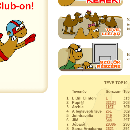
N
t
k
H
s
TEVE TOP10
Tevenév
Sorszám
Tev
1.
I. Bill Clinton
1
315
2.
Pupi@
32134
308
3.
Archie
1167
307
4.
A legtevebb teve
261
302
5.
Jointravolta
349
301
6.
JIM
344
297
7.
Jóbarát
28386
296
8.
Sarga Argabarga
2621
294