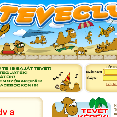
LÉPJ B
Tevéd neve:
Hívójele:
Lépj be
N
T
m