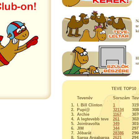
N
t
k
H
s
TEVE TOP10
Tevenév
Sorszám
Tev
1.
I. Bill Clinton
1
315
2.
Pupi@
32134
308
3.
Archie
1167
307
4.
A legtevebb teve
261
302
5.
Jointravolta
349
301
6.
JIM
344
297
7.
Jóbarát
28386
296
8.
Sarga Argabarga
2621
294