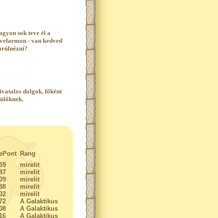
agyon sok teve él a
evefarmon - van kedved
örülnézni?
ivatalos dolgok, főként
zülőknek.
ePont
Rang
59
mirelit
87
mirelit
09
mirelit
88
mirelit
02
mirelit
72
A Galaktikus
08
A Galaktikus
16
A Galaktikus