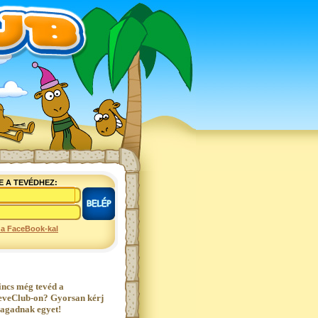
E A TEVÉDHEZ:
 a FaceBook-kal
incs még tevéd a
eveClub-on? Gyorsan kérj
agadnak egyet!