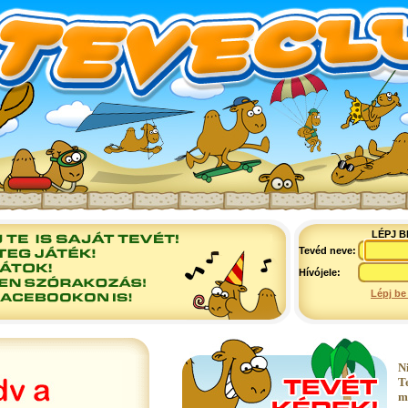
LÉPJ B
Tevéd neve:
Hívójele:
Lépj be
N
T
m