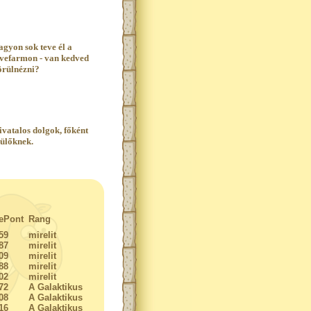
agyon sok teve él a
evefarmon - van kedved
örülnézni?
ivatalos dolgok, főként
zülőknek.
ePont
Rang
59
mirelit
87
mirelit
09
mirelit
88
mirelit
02
mirelit
72
A Galaktikus
08
A Galaktikus
16
A Galaktikus