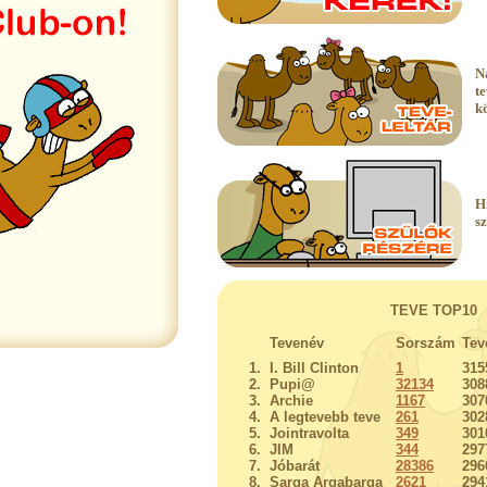
N
t
k
H
s
TEVE TOP10
Tevenév
Sorszám
Tev
1.
I. Bill Clinton
1
315
2.
Pupi@
32134
308
3.
Archie
1167
307
4.
A legtevebb teve
261
302
5.
Jointravolta
349
301
6.
JIM
344
297
7.
Jóbarát
28386
296
8.
Sarga Argabarga
2621
294