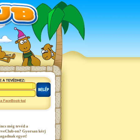
E A TEVÉDHEZ:
 a FaceBook-kal
incs még tevéd a
eveClub-on? Gyorsan kérj
agadnak egyet!