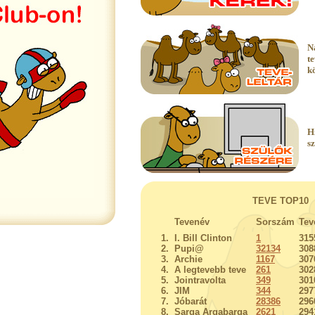
N
t
k
H
s
TEVE TOP10
Tevenév
Sorszám
Tev
1.
I. Bill Clinton
1
315
2.
Pupi@
32134
308
3.
Archie
1167
307
4.
A legtevebb teve
261
302
5.
Jointravolta
349
301
6.
JIM
344
297
7.
Jóbarát
28386
296
8.
Sarga Argabarga
2621
294