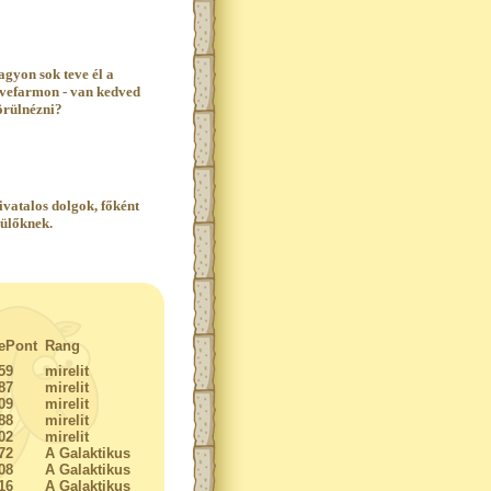
agyon sok teve él a
evefarmon - van kedved
örülnézni?
ivatalos dolgok, főként
zülőknek.
ePont
Rang
59
mirelit
87
mirelit
09
mirelit
88
mirelit
02
mirelit
72
A Galaktikus
08
A Galaktikus
16
A Galaktikus