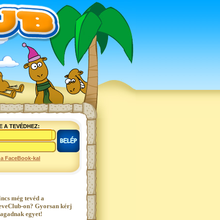
E A TEVÉDHEZ:
 a FaceBook-kal
incs még tevéd a
eveClub-on? Gyorsan kérj
agadnak egyet!