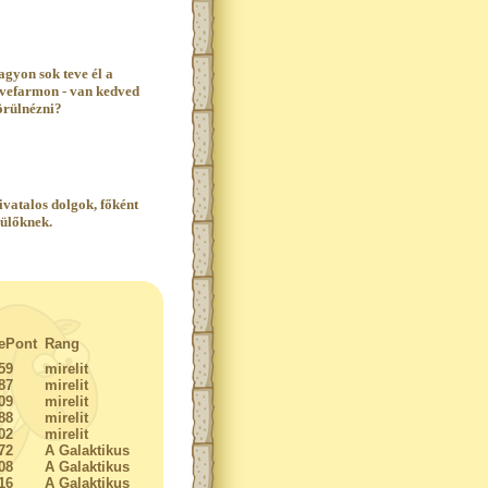
agyon sok teve él a
evefarmon - van kedved
örülnézni?
ivatalos dolgok, főként
zülőknek.
ePont
Rang
59
mirelit
87
mirelit
09
mirelit
88
mirelit
02
mirelit
72
A Galaktikus
08
A Galaktikus
16
A Galaktikus