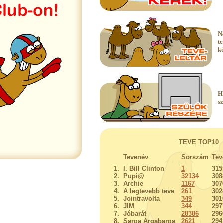
N
t
k
H
s
TEVE TOP10
Tevenév
Sorszám
Tev
1.
I. Bill Clinton
1
315
2.
Pupi@
32134
308
3.
Archie
1167
307
4.
A legtevebb teve
261
302
5.
Jointravolta
349
301
6.
JIM
344
297
7.
Jóbarát
28386
296
8.
Sarga Argabarga
2621
294