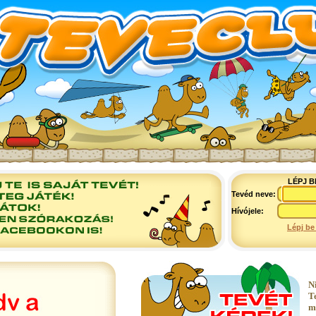
LÉPJ B
Tevéd neve:
Hívójele:
Lépj be
N
T
m