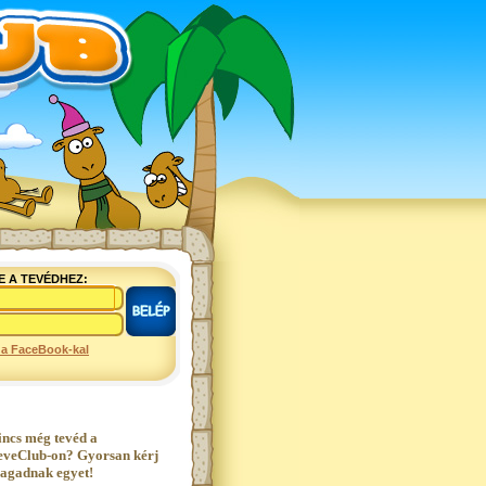
E A TEVÉDHEZ:
 a FaceBook-kal
incs még tevéd a
eveClub-on? Gyorsan kérj
agadnak egyet!