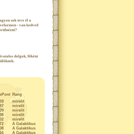
agyon sok teve él a
evefarmon - van kedved
örülnézni?
ivatalos dolgok, főként
zülőknek.
ePont
Rang
59
mirelit
87
mirelit
09
mirelit
88
mirelit
02
mirelit
72
A Galaktikus
08
A Galaktikus
16
A Galaktikus