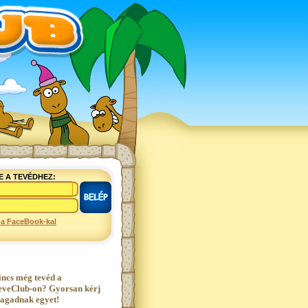
E A TEVÉDHEZ:
 a FaceBook-kal
incs még tevéd a
eveClub-on? Gyorsan kérj
agadnak egyet!