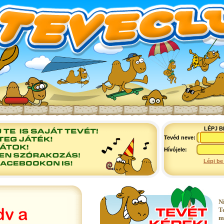
LÉPJ B
Tevéd neve:
Hívójele:
Lépj be
N
T
m