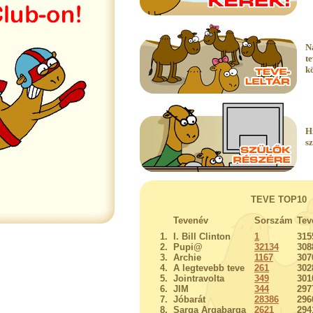
N
t
k
H
s
TEVE TOP10
Tevenév
Sorszám
Tev
1.
I. Bill Clinton
1
315
2.
Pupi@
32134
308
3.
Archie
1167
307
4.
A legtevebb teve
261
302
5.
Jointravolta
349
301
6.
JIM
344
297
7.
Jóbarát
28386
296
8.
Sarga Argabarga
2621
294