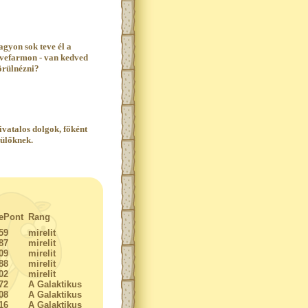
agyon sok teve él a
evefarmon - van kedved
örülnézni?
ivatalos dolgok, főként
zülőknek.
ePont
Rang
59
mirelit
87
mirelit
09
mirelit
88
mirelit
02
mirelit
72
A Galaktikus
08
A Galaktikus
16
A Galaktikus