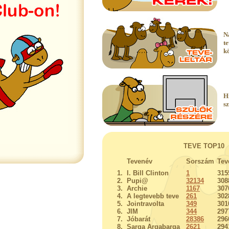
N
t
k
H
s
TEVE TOP10
Tevenév
Sorszám
Tev
1.
I. Bill Clinton
1
315
2.
Pupi@
32134
308
3.
Archie
1167
307
4.
A legtevebb teve
261
302
5.
Jointravolta
349
301
6.
JIM
344
297
7.
Jóbarát
28386
296
8.
Sarga Argabarga
2621
294