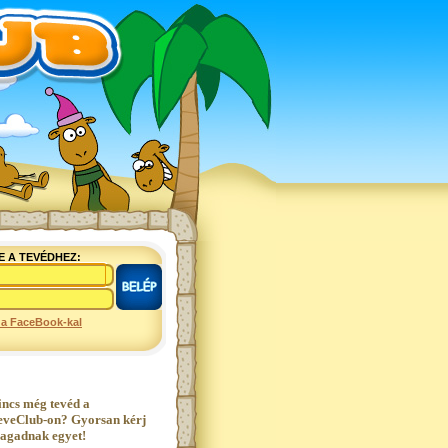
E A TEVÉDHEZ:
 a FaceBook-kal
incs még tevéd a
eveClub-on? Gyorsan kérj
agadnak egyet!