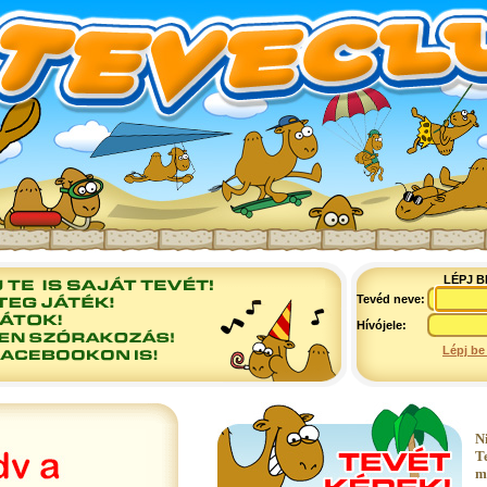
LÉPJ B
Tevéd neve:
Hívójele:
Lépj be
N
T
m