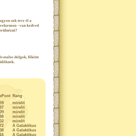
agyon sok teve él a
evefarmon - van kedved
örülnézni?
ivatalos dolgok, főként
zülőknek.
ePont
Rang
59
mirelit
87
mirelit
09
mirelit
88
mirelit
02
mirelit
72
A Galaktikus
08
A Galaktikus
16
A Galaktikus