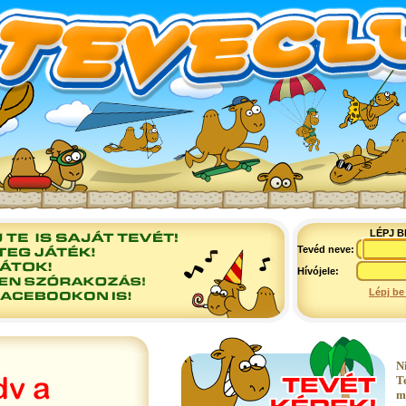
LÉPJ B
Tevéd neve:
Hívójele:
Lépj be
N
T
m