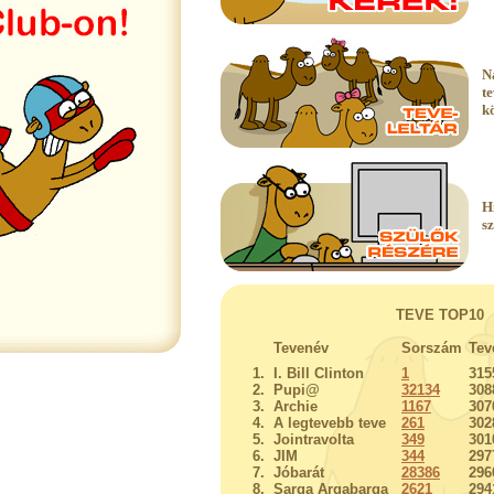
N
t
k
H
s
TEVE TOP10
Tevenév
Sorszám
Tev
1.
I. Bill Clinton
1
315
2.
Pupi@
32134
308
3.
Archie
1167
307
4.
A legtevebb teve
261
302
5.
Jointravolta
349
301
6.
JIM
344
297
7.
Jóbarát
28386
296
8.
Sarga Argabarga
2621
294