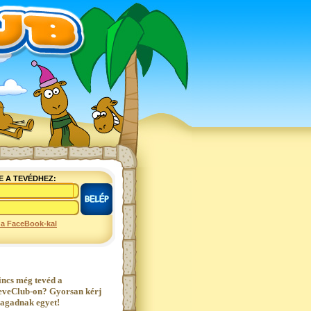
E A TEVÉDHEZ:
 a FaceBook-kal
incs még tevéd a
eveClub-on? Gyorsan kérj
agadnak egyet!