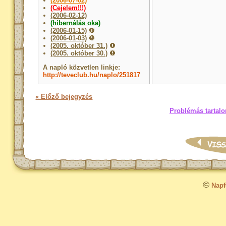
(2006-07-02)
(Cejelem!!!)
(2006-02-12)
(hibernálás oka)
(2006-01-15)
(2006-01-03)
(2005. október 31.)
(2005. október 30.)
A napló közvetlen linkje:
http://teveclub.hu/naplo/251817
« Előző bejegyzés
Problémás tartalo
©
Napfo