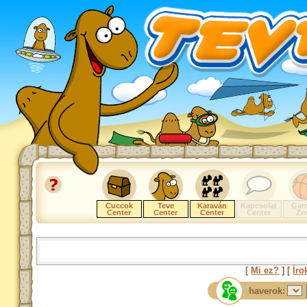
Cuccok
Teve
Karaván
Kapcsolat
Gam
Center
Center
Center
Center
Zo
[
Mi ez?
] [
Íro
haverok: