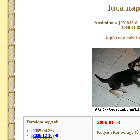
luca nap
Maximinosz [
251817
A
2006-01-0
Ugrás egy másik 
Tartalomjegyzék
2006-01-03
(2009-04-26)
Kutyám Kanóc úgy fél
(2006-12-10)