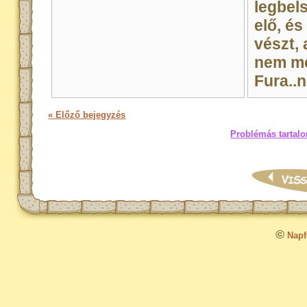
legbel
elő, é
vészt,
nem me
Fura..n
« Előző bejegyzés
Problémás tartalo
©
Napfo