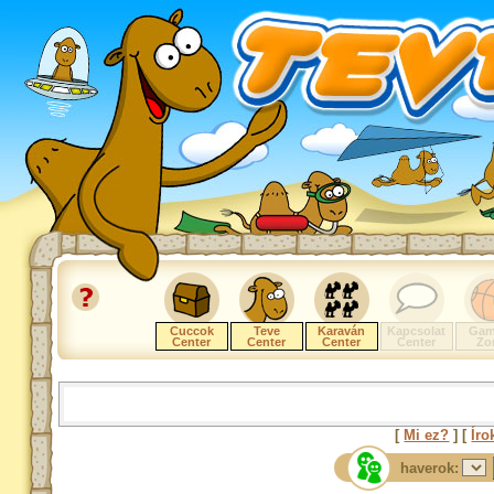
Cuccok
Teve
Karaván
Kapcsolat
Gam
Center
Center
Center
Center
Zo
[
Mi ez?
] [
Íro
haverok: