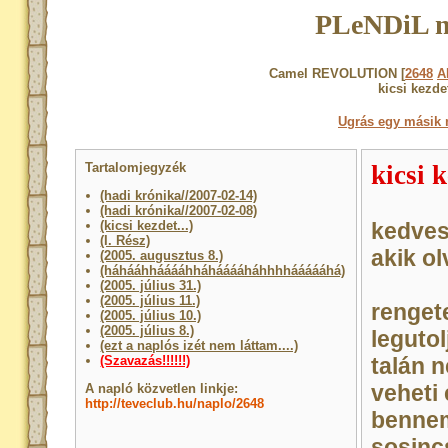
PLeNDiL n
Camel REVOLUTION [
2648
A
kicsi kezdet
Ugrás egy másik 
Tartalomjegyzék
kicsi k
(hadi krónika//2007-02-14)
(hadi krónika//2007-02-08)
(kicsi kezdet...)
kedves
(I. Rész)
akik ol
(2005. augusztus 8.)
(háhááhhááááhháhááááháhhhháááááhá)
(2005. július 31.)
(2005. július 11.)
renget
(2005. július 10.)
(2005. július 8.)
legutol
(ezt a naplós izét nem láttam....)
(Szavazás!!!!!!)
talán 
veheti
A napló közvetlen linkje:
http://teveclub.hu/naplo/2648
bennem
sosinc