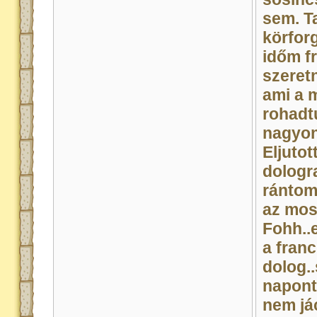
sem. T
körfor
időm f
szeret
ami a m
rohadt
nagyon 
Eljuto
dologr
rántom.
az most
Fohh..e
a fran
dolog.
napont
nem já