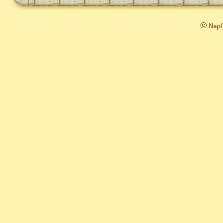
©
Napfo