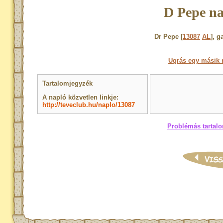
D Pepe na
Dr Pepe [
13087
AL
], 
Ugrás egy másik 
Tartalomjegyzék
A napló közvetlen linkje:
http://teveclub.hu/naplo/13087
Problémás tartalo