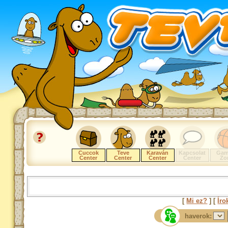
Cuccok
Teve
Karaván
Kapcsolat
Gam
Center
Center
Center
Center
Zo
[
Mi ez?
] [
Íro
haverok: