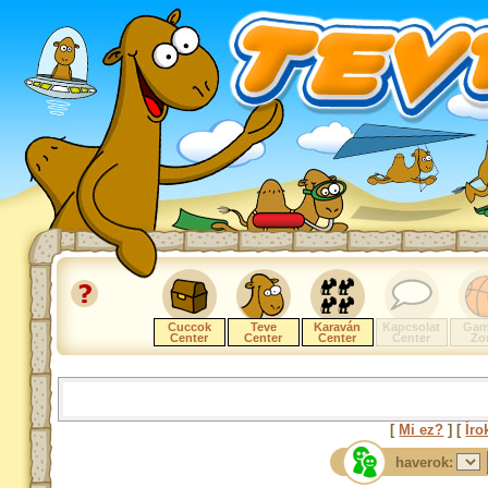
Cuccok
Teve
Karaván
Kapcsolat
Gam
Center
Center
Center
Center
Zo
[
Mi ez?
] [
Íro
haverok: