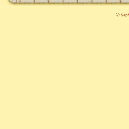
©
Napfo