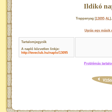
Ildikó na
Trappanyag [
13095
AL
]
Ugrás egy másik 
Tartalomjegyzék
A napló közvetlen linkje:
http://teveclub.hu/naplo/13095
Problémás tartalo