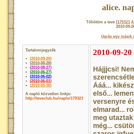
alice. na
Töhötöm a teve [
179323
A
2010-09-2
Ugrás egy másik 
Tartalomjegyzék
2010-09-20
(2010-09-20)
(2010-08-28)
(2010-08-27)
Hájjjcsi! Ne
(2010-06-27)
szerencsétle
(2010-06-02)
(2010-06-01)
Ááá... kikés
(2010-05-30)
első... leme
A napló közvetlen linkje:
http://teveclub.hu/naplo/179323
versenyre é
elmarad... r
meg utaztak 
még... csütö
szaros infue