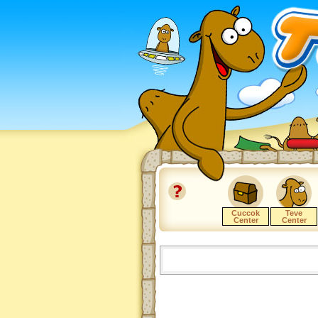
Cuccok
Teve
Center
Center