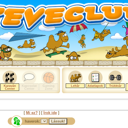
Karaván
Kapcsolat
Gaming
Leltár
Adatlapok
Trükktár
Center
Center
Zone
[
Mi ez?
] [
Írok ide
]
haverok: