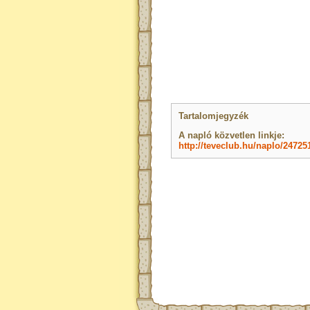
Tartalomjegyzék
A napló közvetlen linkje:
http://teveclub.hu/naplo/24725