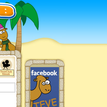
TeveClub
filmek