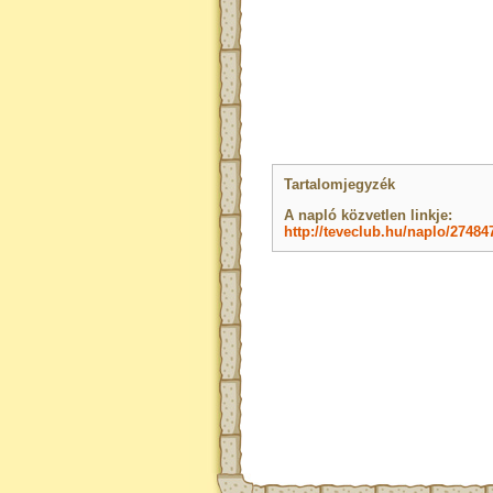
Tartalomjegyzék
A napló közvetlen linkje:
http://teveclub.hu/naplo/27484