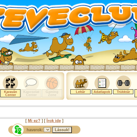
Karaván
Kapcsolat
Gaming
Leltár
Adatlapok
Trükktár
Center
Center
Zone
[
Mi ez?
] [
Írok ide
]
haverok: