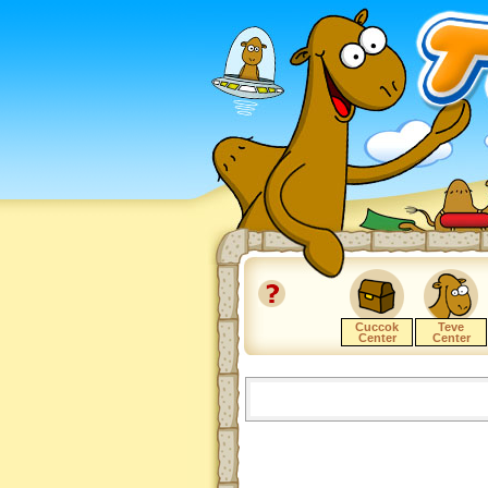
Cuccok
Teve
Center
Center