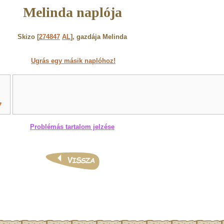
Melinda naplója
Skizo [
274847
AL
], gazdája Melinda
Ugrás egy másik naplóhoz!
7
Problémás tartalom jelzése