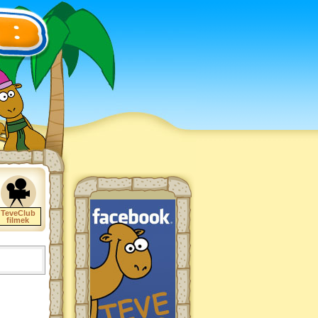
TeveClub
filmek