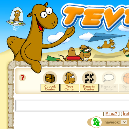
Cuccok
Teve
Karaván
Kapcsolat
Gam
Center
Center
Center
Center
Zo
[
Mi ez?
] [
Íro
haverok: