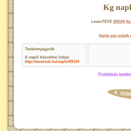
Kg napl
LevenTEVE [
89104
AL
Ugrás egy másik 
Tartalomjegyzék
A napló közvetlen linkje:
http://teveclub.hu/naplo/89104
Problémás tartalo