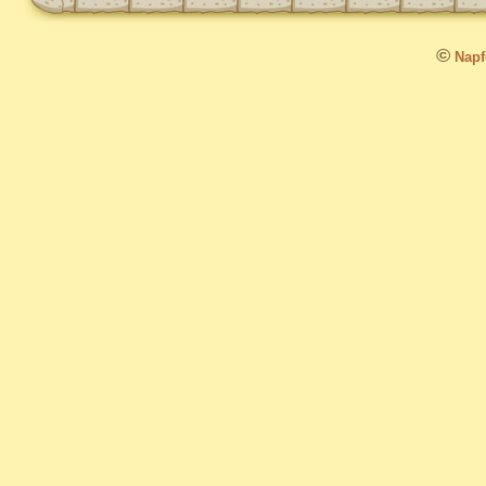
©
Napfo