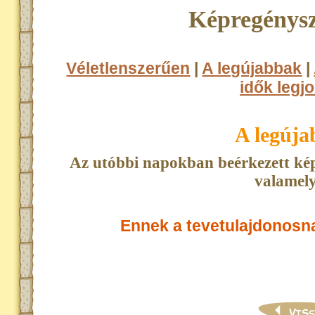
Képregénysz
Véletlenszerűen
|
A legújabbak
|
idők legjo
A legúj
Az utóbbi napokban beérkezett kép
valamely
Ennek a tevetulajdonosn