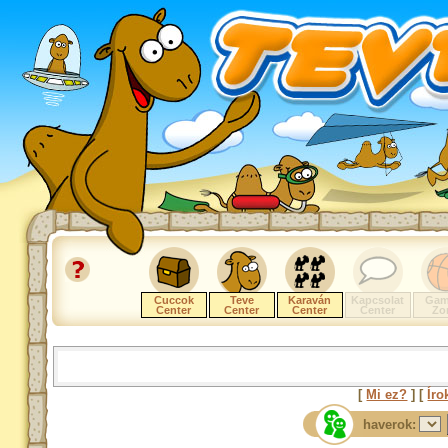
Cuccok
Teve
Karaván
Kapcsolat
Gam
Center
Center
Center
Center
Zo
[
Mi ez?
] [
Íro
haverok: