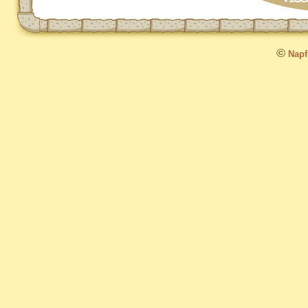
©
Napfo