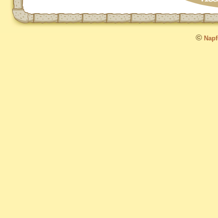
©
Napfo