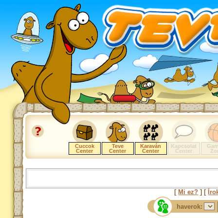
Cuccok
Teve
Karaván
Kapcsolat
Gam
Center
Center
Center
Center
Zo
[
Mi ez?
] [
Íro
haverok: