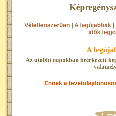
Képregénysz
Véletlenszerűen
|
A legújabbak
|
idők legjo
A legúj
Az utóbbi napokban beérkezett kép
valamely
Ennek a tevetulajdonosn