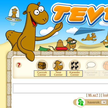
Cuccok
Teve
Karaván
Kapcsolat
Gam
Center
Center
Center
Center
Zo
[
Mi ez?
] [
Íro
haverok: