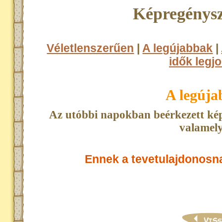
Képregénysz
Véletlenszerűen
|
A legújabbak
|
idők legjo
A legúj
Az utóbbi napokban beérkezett kép
valamely
Ennek a tevetulajdonosn