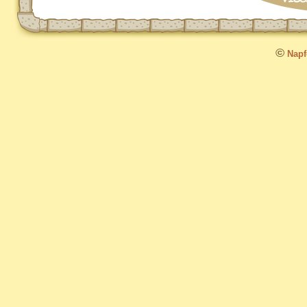
©
Napfo