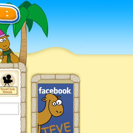
TeveClub
filmek