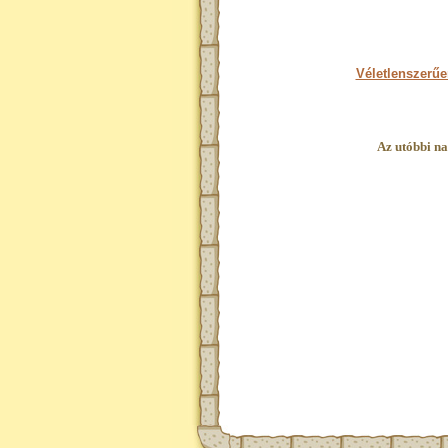
Véletlenszerűe
Az utóbbi na