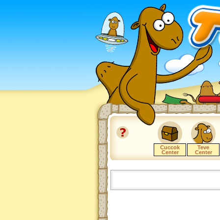
Cuccok
Teve
Center
Center