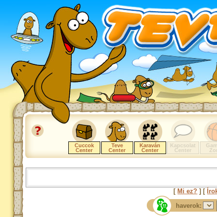
Cuccok
Teve
Karaván
Kapcsolat
Gam
Center
Center
Center
Center
Zo
[
Mi ez?
] [
Íro
haverok: