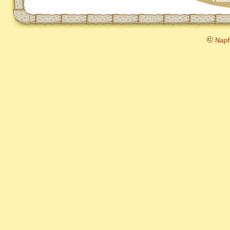
©
Napfo