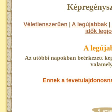
Képregénysz
Véletlenszerűen
|
A legújabbak
|
idők legjo
A legúj
Az utóbbi napokban beérkezett kép
valamely
Ennek a tevetulajdonosn