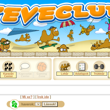
Karaván
Kapcsolat
Gaming
Leltár
Adatlapok
Trükktár
Center
Center
Zone
[
Mi ez?
] [
Írok ide
]
haverok: