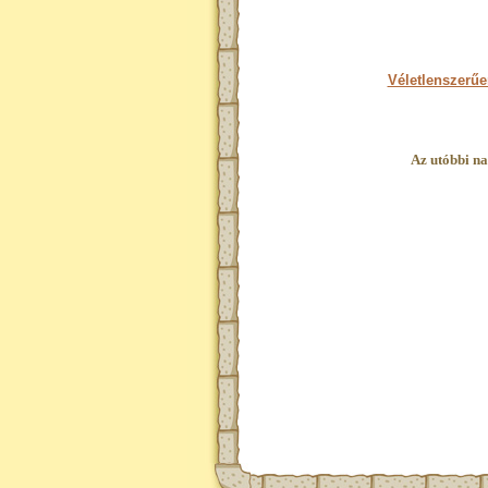
Véletlenszerűe
Az utóbbi na