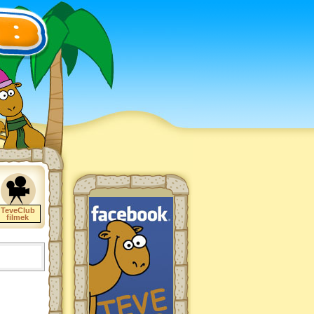
TeveClub
filmek