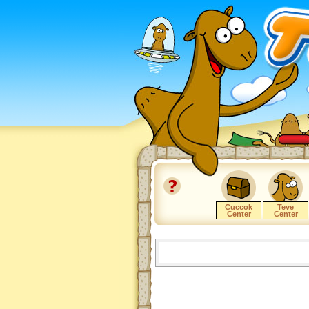
Cuccok
Teve
Center
Center