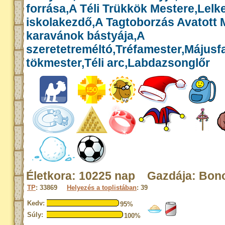
forrása,A Téli Trükkök Mestere,Lelk
iskolakezdő,A Tagtoborzás Avatott 
karavánok bástyája,A
szeretetreméltó,Tréfamester,Májusf
tökmester,Téli arc,Labdazsonglőr
Életkora: 10225 nap Gazdája: Bon
TP
: 33869
Helyezés a toplistában
: 39
Kedv:
95%
Súly:
100%