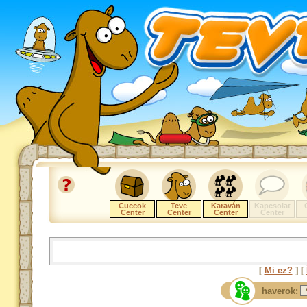
Cuccok
Teve
Karaván
Kapcsolat
Center
Center
Center
Center
[
Mi ez?
] [
haverok: