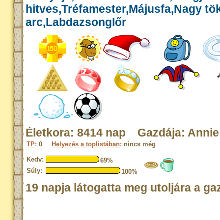
hitves,Tréfamester,Májusfa,Nagy tök
arc,Labdazsonglőr
Életkora: 8414 nap Gazdája: Annie
TP
: 0
Helyezés a toplistában
: nincs még
Kedv:
69%
Súly:
100%
19 napja látogatta meg utoljára a ga