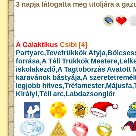
3 napja látogatta meg utoljára a gaz
A Galaktikus
Csibi [4]
Partyarc,Tevetrükkök Atyja,Bölcse
forrása,A Téli Trükkök Mestere,Lelk
iskolakezdő,A Tagtoborzás Avatott 
karavánok bástyája,A szeretetremél
legjobb hitves,Tréfamester,Májusfa
Király!,Téli arc,Labdazsonglőr