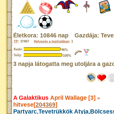
Életkora: 10846 nap Gazdája: Tev
TP
: 37407
Helyezés a toplistában
: 1
Kedv:
96%
Súly:
100%
3 napja látogatta meg utoljára a gaz
A Galaktikus
April Wallage [3]
»
hitvese[
204369
]
Partyarc,Tevetrükkök Atyja,Bölcse