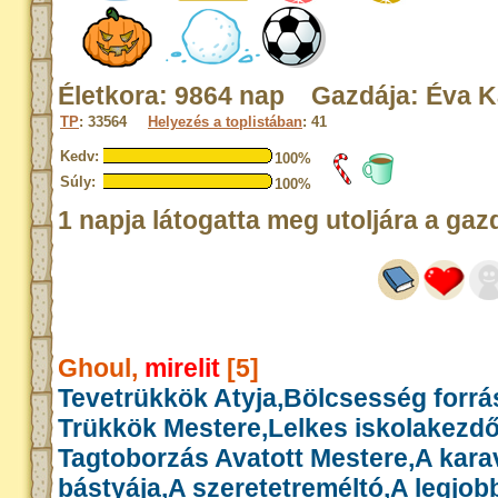
Életkora: 9864 nap Gazdája: Éva K
TP
: 33564
Helyezés a toplistában
: 41
Kedv:
100%
Súly:
100%
1 napja látogatta meg utoljára a gaz
Ghoul,
mirelit
[5]
Tevetrükkök Atyja,Bölcsesség forrás
Trükkök Mestere,Lelkes iskolakezd
Tagtoborzás Avatott Mestere,A kar
bástyája,A szeretetreméltó,A legjob