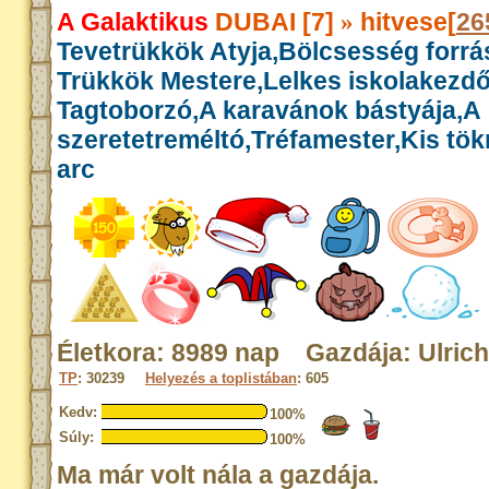
A Galaktikus
DUBAI [7]
hitvese[
26
»
Tevetrükkök Atyja,Bölcsesség forrás
Trükkök Mestere,Lelkes iskolakezdő
Tagtoborzó,A karavánok bástyája,A
szeretetreméltó,Tréfamester,Kis tök
arc
Életkora: 8989 nap Gazdája: Ulrich
TP
: 30239
Helyezés a toplistában
: 605
Kedv:
100%
Súly:
100%
Ma már volt nála a gazdája.