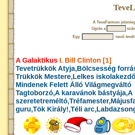
TeveL
A TeveFarmon jelenleg
Ugrás a
szá
Egy
nevű tevét
A Galaktikus
I. Bill Clinton [1]
Tevetrükkök Atyja,Bölcsesség forrás
Trükkök Mestere,Lelkes iskolakezd
Mindenek Felett Álló Világmegváltó
Tagtoborzó,A karavánok bástyája,A
szeretetreméltó,Tréfamester,Május
guru,Tök Király!,Téli arc,Labdazson