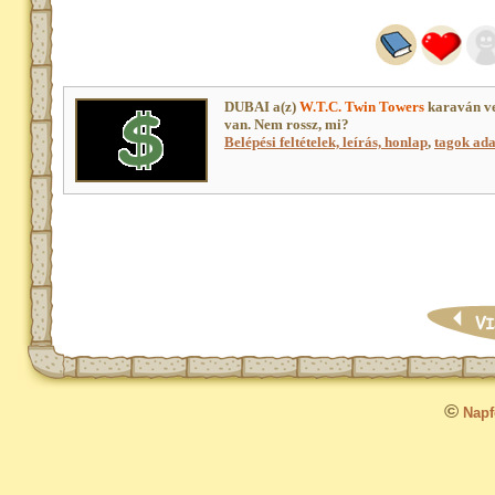
DUBAI a(z)
W.T.C. Twin Towers
karaván ve
van. Nem rossz, mi?
Belépési feltételek, leírás, honlap
,
tagok adat
©
Napfo