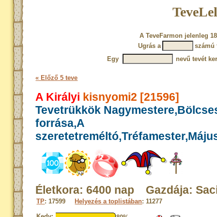
TeveLel
A TeveFarmon jelenleg 18
Ugrás a
számú 
Egy
nevű tevét ke
« Előző 5 teve
A Királyi
kisnyomi2 [21596]
Tevetrükkök Nagymestere,Bölcse
forrása,A
szeretetreméltó,Tréfamester,Máju
Életkora: 6400 nap Gazdája: Sac
TP
: 17599
Helyezés a toplistában
: 11277
Kedv: