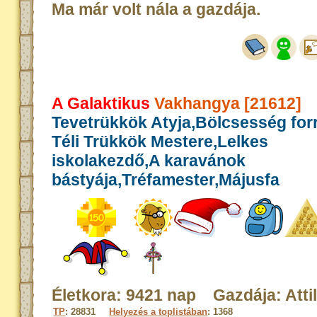
Ma már volt nála a gazdája.
A Galaktikus
Vakhangya [21612]
Tevetrükkök Atyja,Bölcsesség for
Téli Trükkök Mestere,Lelkes
iskolakezdő,A karavánok
bástyája,Tréfamester,Májusfa
Életkora: 9421 nap Gazdája: Atti
TP
: 28831
Helyezés a toplistában
: 1368