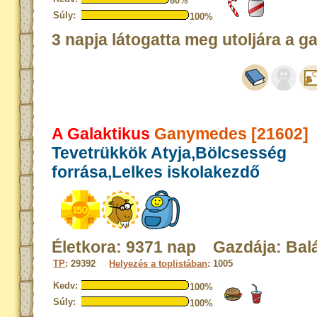
80%
Súly:
100%
3 napja látogatta meg utoljára a g
A Galaktikus
Ganymedes [21602]
Tevetrükkök Atyja,Bölcsesség
forrása,Lelkes iskolakezdő
Életkora: 9371 nap Gazdája: Bal
TP
: 29392
Helyezés a toplistában
: 1005
Kedv:
100%
Súly:
100%