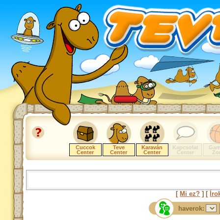
Cuccok
Teve
Karaván
Kapcsolat
Gam
Center
Center
Center
Center
Zo
[
Mi ez?
] [
Íro
haverok: