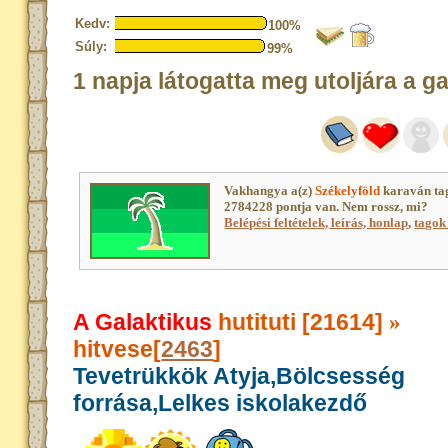
Kedv:
100%
Súly:
99%
1 napja látogatta meg utoljára a g
Vakhangya a(z)
Székelyföld
karaván ta
2784228 pontja van. Nem rossz, mi?
Belépési feltételek, leírás, honlap
,
tagok 
A Galaktikus
hutituti [21614]
»
hitvese[
2463
]
Tevetrükkök Atyja,Bölcsesség
forrása,Lelkes iskolakezdő