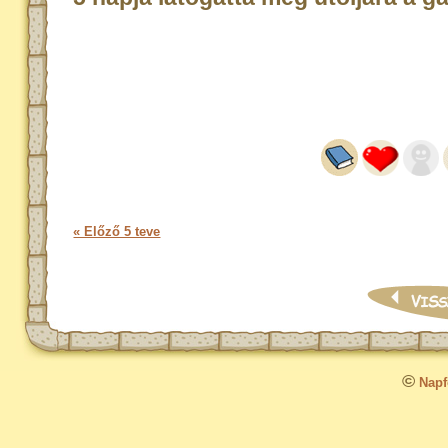
« Előző 5 teve
©
Napfo