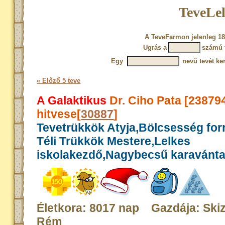
TeveLel
A TeveFarmon jelenleg 18
Ugrás a
számú 
Egy
nevű tevét ke
« Előző 5 teve
A Galaktikus
Dr. Ciho Pata [23879
hitvese[
30887
]
Tevetrükkök Atyja,Bölcsesség for
Téli Trükkök Mestere,Lelkes
iskolakezdő,Nagybecsű karavánt
Életkora: 8017 nap Gazdája: Skiz
Rém