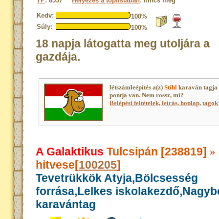
TP
: 8557
Helyezés a toplistában
: nincs még
Kedv:
100%
Súly:
100%
18 napja látogatta meg utoljára a
gazdája.
létszámleépítés a(z)
Stihl
karaván tagja
pontja van. Nem rossz, mi?
Belépési feltételek, leírás, honlap
,
tagok 
A Galaktikus
Tulcsipán [238819]
»
hitvese[
100205
]
Tevetrükkök Atyja,Bölcsesség
forrása,Lelkes iskolakezdő,Nagy
karavántag