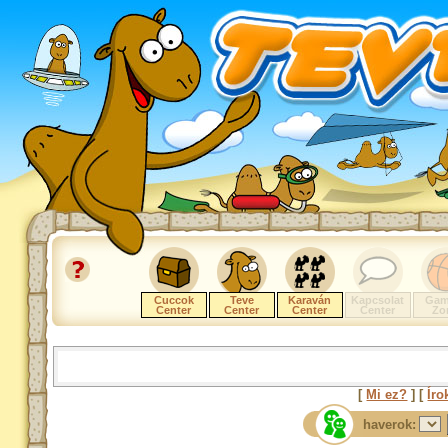
Cuccok
Teve
Karaván
Kapcsolat
Gam
Center
Center
Center
Center
Zo
[
Mi ez?
] [
Íro
haverok: