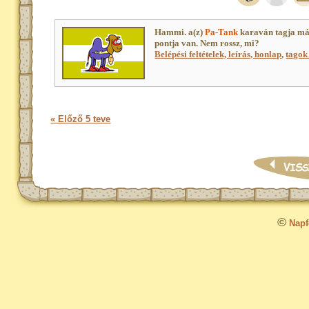
Hammi. a(z)
Pa-Tank
karaván tagja má
pontja van. Nem rossz, mi?
Belépési feltételek, leírás, honlap
,
tagok 
« Előző 5 teve
©
Napfo