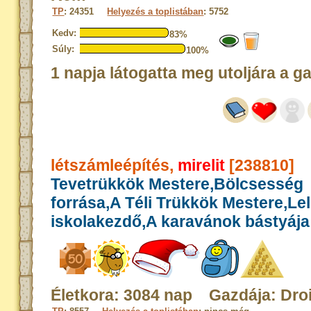
TP
: 24351
Helyezés a toplistában
: 5752
Kedv:
83%
Súly:
100%
1 napja látogatta meg utoljára a g
létszámleépítés,
mirelit
[238810]
Tevetrükkök Mestere,Bölcsesség
forrása,A Téli Trükkök Mestere,Le
iskolakezdő,A karavánok bástyája
Életkora: 3084 nap Gazdája: Dro