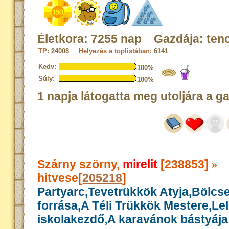
Életkora: 7255 nap Gazdája: ten
TP
: 24008
Helyezés a toplistában
: 6141
Kedv:
100%
Súly:
100%
1 napja látogatta meg utoljára a g
Szárny szörny,
mirelit
[238853]
»
hitvese[
205218
]
Partyarc,Tevetrükkök Atyja,Bölcs
forrása,A Téli Trükkök Mestere,Le
iskolakezdő,A karavánok bástyája