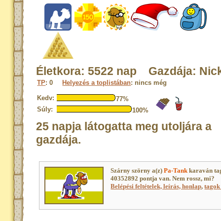
Életkora: 5522 nap Gazdája: Nic
TP
: 0
Helyezés a toplistában
: nincs még
Kedv:
77%
Súly:
100%
25 napja látogatta meg utoljára a
gazdája.
Szárny szörny a(z)
Pa-Tank
karaván ta
40352892 pontja van. Nem rossz, mi?
Belépési feltételek, leírás, honlap
,
tagok 