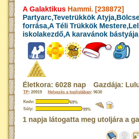
A Galaktikus
Hammi. [238872]
Partyarc,Tevetrükkök Atyja,Bölcs
forrása,A Téli Trükkök Mestere,Le
iskolakezdő,A karavánok bástyája
Életkora: 6028 nap Gazdája: Lul
TP
: 20919
Helyezés a toplistában
: 9630
Kedv:
69%
Súly:
99%
1 napja látogatta meg utoljára a g