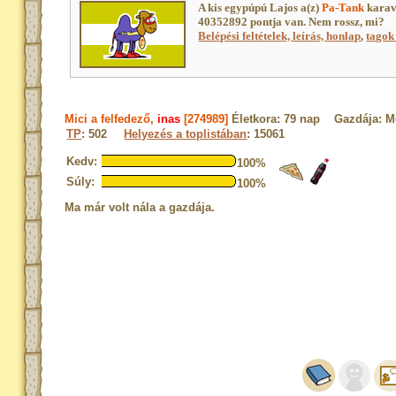
A kis egypúpú Lajos a(z)
Pa-Tank
karav
40352892 pontja van. Nem rossz, mi?
Belépési feltételek, leírás, honlap
,
tagok 
Mici a felfedező,
inas
[274989]
Életkora: 79 nap Gazdája: M
TP
: 502
Helyezés a toplistában
: 15061
Kedv:
100%
Súly:
100%
Ma már volt nála a gazdája.