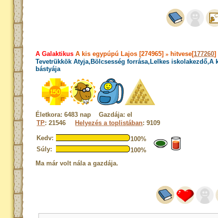
A Galaktikus
A kis egypúpú Lajos [274965]
»
hitvese[
177260
]
Tevetrükkök Atyja,Bölcsesség forrása,Lelkes iskolakezdő,A
bástyája
Életkora: 6483 nap Gazdája: el
TP
: 21546
Helyezés a toplistában
: 9109
Kedv:
100%
Súly:
100%
Ma már volt nála a gazdája.