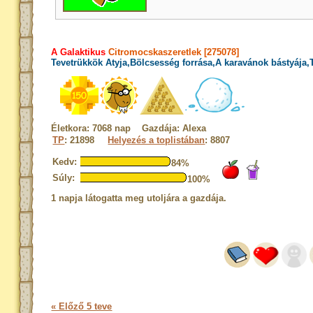
A Galaktikus
Citromocskaszeretlek [275078]
Tevetrükkök Atyja,Bölcsesség forrása,A karavánok bástyája,T
Életkora: 7068 nap Gazdája: Alexa
TP
: 21898
Helyezés a toplistában
: 8807
Kedv:
84%
Súly:
100%
1 napja látogatta meg utoljára a gazdája.
« Előző 5 teve