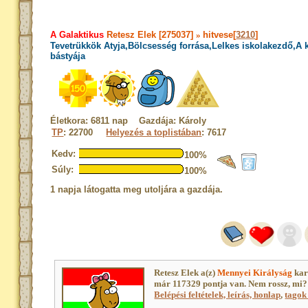
A Galaktikus
Retesz Elek [275037]
»
hitvese[
3210
]
Tevetrükkök Atyja,Bölcsesség forrása,Lelkes iskolakezdő,A
bástyája
Életkora: 6811 nap Gazdája: Károly
TP
: 22700
Helyezés a toplistában
: 7617
Kedv:
100%
Súly:
100%
1 napja látogatta meg utoljára a gazdája.
Retesz Elek a(z)
Mennyei Királyság
kar
már 117329 pontja van. Nem rossz, mi?
Belépési feltételek, leírás, honlap
,
tagok 