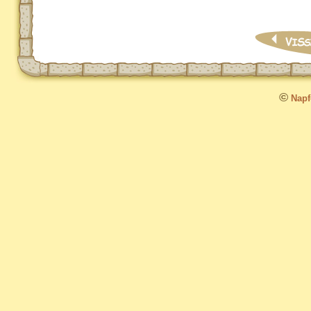
©
Napfo