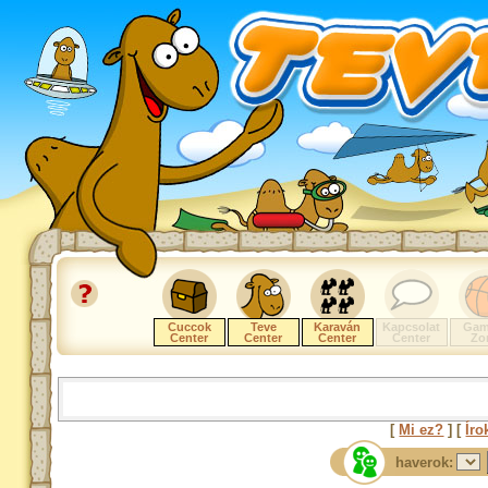
Cuccok
Teve
Karaván
Kapcsolat
Gam
Center
Center
Center
Center
Zo
[
Mi ez?
] [
Íro
haverok: