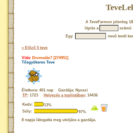
TeveLel
A TeveFarmon jelenleg 18
Ugrás a
számú 
Egy
nevű tevét ke
« Előző 5 teve
Vitéz
Dromedár7 [274951]
Tősgyökeres Teve
Életkora: 401 nap Gazdája: Nyuszi
TP
: 1723
Helyezés a toplistában
: 14436
Kedv:
13%
Súly:
97%
8 napja látogatta meg utoljára a gazdája.