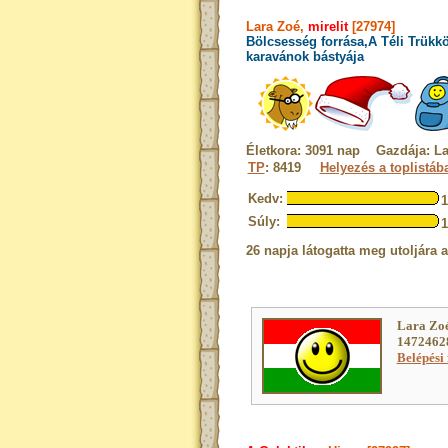
Lara Zoé,
mirelit
[27974]
Bölcsesség forrása,A Téli Trükk
karavánok bástyája
Életkora: 3091 nap Gazdája: La
TP
: 8419
Helyezés a toplistáb
Kedv:
Súly:
26 napja látogatta meg utoljára 
Lara Zoé
14724628
Belépési 