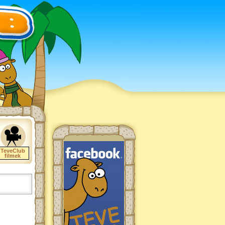
TeveClub
filmek