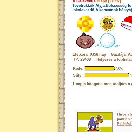
A Galaktikus
Hispy [27997]
Tevetrükkök Atyja,Bölcsesség fo
iskolakezdő,A karavánok bástyája
Életkora: 9358 nap Gazdája: 
TP
: 29408
Helyezés a toplistá
Kedv:
65%
Súly:
1 napja látogatta meg utoljára a 
Hispy a(
pontja v
Belépési 