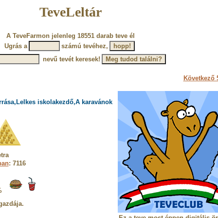
TeveLeltár
A TeveFarmon jelenleg 18551 darab teve él
Ugrás a
számú tevéhez,
nevű tevét keresek!
Következő 5
rrása,Lelkes iskolakezdő,A karavánok
tra
ban
: 7116
%
gazdája.
Ez a teve most éppen digitális ö