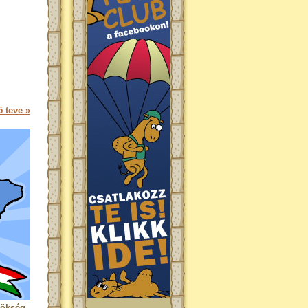
 teve »
rökség.