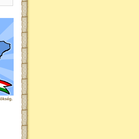
rökség.