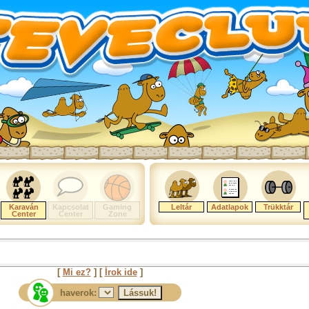
Karaván
Kapcsolat
Gaming
Leltár
Adatlapok
Trükktár
Center
Center
Zone
[
Mi ez?
] [
Írok ide
]
haverok: