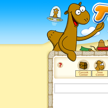
Cuccok
Teve
Center
Center