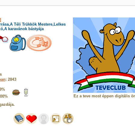
]
rrása,A Téli Trükkök Mestere,Lelkes
zó,A karavánok bástyája
s
ban
: 2843
9%
Ez a teve most éppen digitális ö
100%
gazdája.