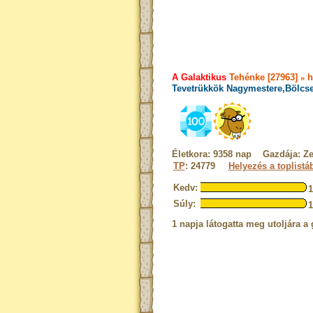
A Galaktikus
Tehénke [27963]
»
h
Tevetrükkök Nagymestere,Bölcse
Életkora: 9358 nap Gazdája: Ze
TP
: 24779
Helyezés a toplistá
Kedv:
Súly:
1 napja látogatta meg utoljára a 