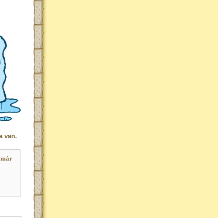
a van.
 már