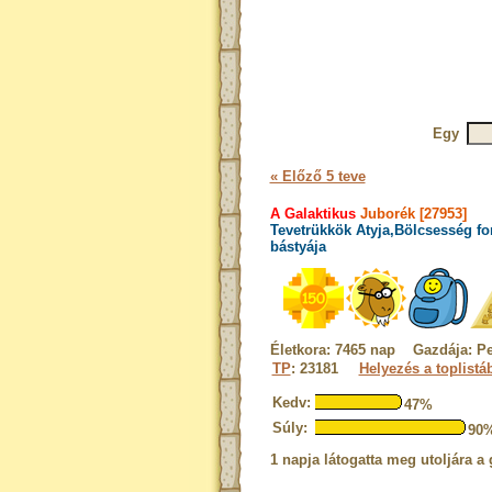
Egy
« Előző 5 teve
A Galaktikus
Juborék [27953]
Tevetrükkök Atyja,Bölcsesség fo
bástyája
Életkora: 7465 nap Gazdája: Pe
TP
: 23181
Helyezés a toplistá
Kedv:
47%
Súly:
90
1 napja látogatta meg utoljára a 