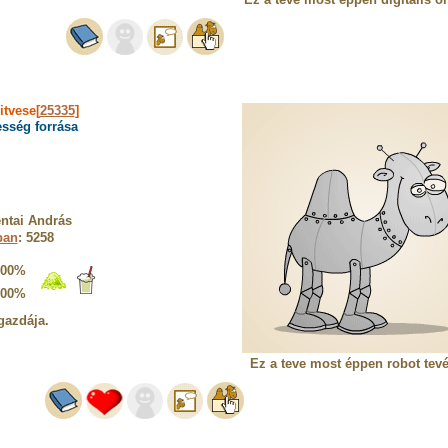
itvese[
25335
]
sség forrása
ntai András
ban
: 5258
100%
100%
gazdája.
Ez a teve most éppen robot tevét