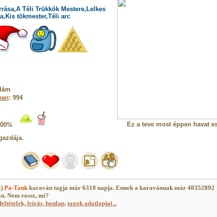
rrása,A Téli Trükkök Mestere,Lelkes
,Kis tökmester,Téli arc
Ádám
ban
: 994
Ez a teve most éppen havat es
100%
gazdája.
z)
Pa-Tank
karaván tagja már 6318 napja. Ennek a karavánnak már 40352892
an. Nem rossz, mi?
feltételek, leírás, honlap
,
tagok adatlapjai...