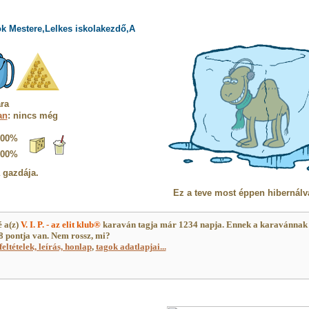
ök Mestere,Lelkes iskolakezdő,A
ra
an
: nincs még
100%
100%
a gazdája.
Ez a teve most éppen hibernálv
 a(z)
V. I. P. - az elit klub®
karaván tagja már 1234 napja. Ennek a karavánnak
 pontja van. Nem rossz, mi?
feltételek, leírás, honlap
,
tagok adatlapjai...