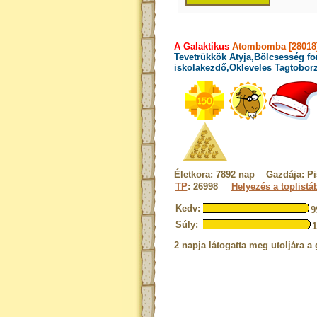
A Galaktikus
Atombomba [28018
Tevetrükkök Atyja,Bölcsesség fo
iskolakezdő,Okleveles Tagtobor
Életkora: 7892 nap Gazdája: Pi
TP
: 26998
Helyezés a toplistá
Kedv:
9
Súly:
2 napja látogatta meg utoljára a 