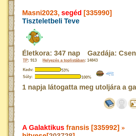
Masni2023,
segéd
[335990]
Tiszteletbeli Teve
Életkora: 347 nap Gazdája: Cse
TP
: 913
Helyezés a toplistában
: 14843
Kedv:
53%
Súly:
100%
1 napja látogatta meg utoljára a g
A Galaktikus
fransis [335992]
»
hitvese[
203728
]