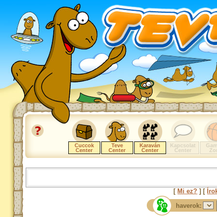
Cuccok
Teve
Karaván
Kapcsolat
Gam
Center
Center
Center
Center
Zo
[
Mi ez?
] [
Íro
haverok: