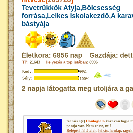
Tevetrükkök Atyja,Bölcsesség
forrása,Lelkes iskolakezdő,A kar
bástyája
Életkora: 6856 nap Gazdája: det
TP
: 21643
Helyezés a toplistában
: 8996
Kedv:
99%
Súly:
100%
2 napja látogatta meg utoljára a g
fransis a(z)
Honfoglaló
karaván tagja 
pontja van. Nem rossz, mi?
Belépési feltételek, leírás, honlap
,
tagok 