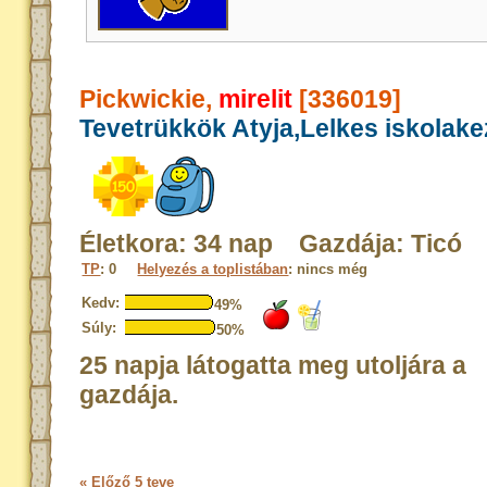
Pickwickie,
mirelit
[336019]
Tevetrükkök Atyja,Lelkes iskolak
Életkora: 34 nap Gazdája: Ticó
TP
: 0
Helyezés a toplistában
: nincs még
Kedv:
49%
Súly:
50%
25 napja látogatta meg utoljára a
gazdája.
« Előző 5 teve