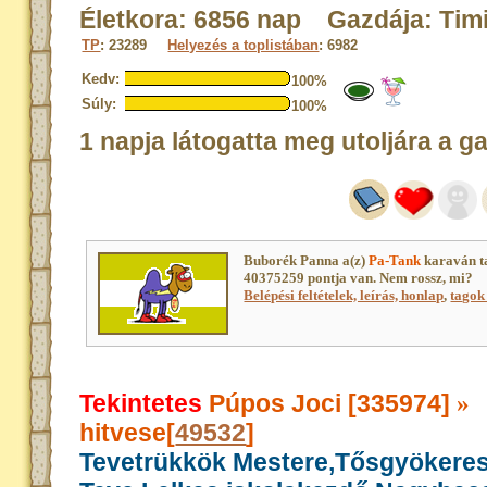
Életkora: 6856 nap Gazdája: Tim
TP
: 23289
Helyezés a toplistában
: 6982
Kedv:
100%
Súly:
100%
1 napja látogatta meg utoljára a g
Buborék Panna a(z)
Pa-Tank
karaván t
40375259 pontja van. Nem rossz, mi?
Belépési feltételek, leírás, honlap
,
tagok 
Tekintetes
Púpos Joci [335974]
»
hitvese[
49532
]
Tevetrükkök Mestere,Tősgyökere