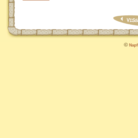
©
Napfo