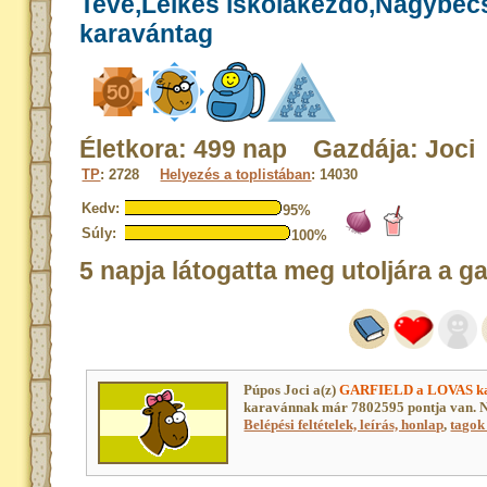
Teve,Lelkes iskolakezdő,Nagybec
karavántag
Életkora: 499 nap Gazdája: Joci
TP
: 2728
Helyezés a toplistában
: 14030
Kedv:
95%
Súly:
100%
5 napja látogatta meg utoljára a g
Púpos Joci a(z)
GARFIELD a LOVAS k
karavánnak már 7802595 pontja van. N
Belépési feltételek, leírás, honlap
,
tagok 