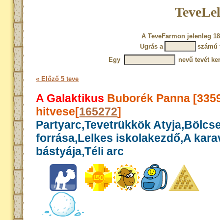
TeveLel
A TeveFarmon jelenleg 18
Ugrás a
számú 
Egy
nevű tevét ke
« Előző 5 teve
A Galaktikus
Buborék Panna [335
hitvese[
165272
]
Partyarc,Tevetrükkök Atyja,Bölcs
forrása,Lelkes iskolakezdő,A kar
bástyája,Téli arc