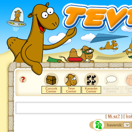
Cuccok
Teve
Karaván
Kapcsolat
Gam
Center
Center
Center
Center
Zo
[
Mi ez?
] [
Íro
haverok: