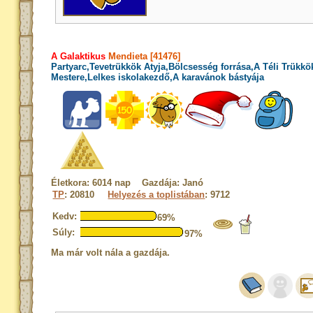
A Galaktikus
Mendieta [41476]
Partyarc,Tevetrükkök Atyja,Bölcsesség forrása,A Téli Trükkö
Mestere,Lelkes iskolakezdő,A karavánok bástyája
Életkora: 6014 nap Gazdája: Janó
TP
: 20810
Helyezés a toplistában
: 9712
Kedv:
69%
Súly:
97%
Ma már volt nála a gazdája.