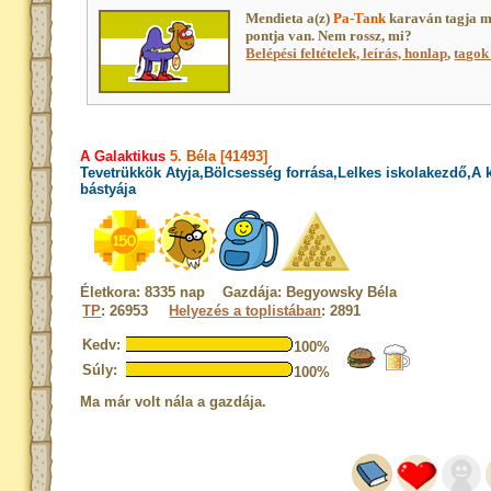
Mendieta a(z)
Pa-Tank
karaván tagja m
pontja van. Nem rossz, mi?
Belépési feltételek, leírás, honlap
,
tagok 
A Galaktikus
5. Béla [41493]
Tevetrükkök Atyja,Bölcsesség forrása,Lelkes iskolakezdő,A
bástyája
Életkora: 8335 nap Gazdája: Begyowsky Béla
TP
: 26953
Helyezés a toplistában
: 2891
Kedv:
100%
Súly:
100%
Ma már volt nála a gazdája.