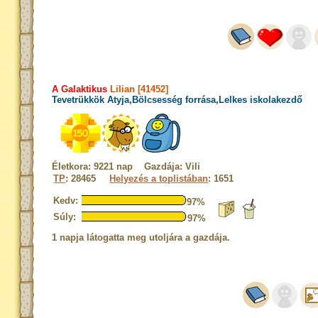
A Galaktikus
Lilian [41452]
Tevetrükkök Atyja,Bölcsesség forrása,Lelkes iskolakezdő
Életkora: 9221 nap Gazdája: Vili
TP
: 28465
Helyezés a toplistában
: 1651
Kedv:
97%
Súly:
97%
1 napja látogatta meg utoljára a gazdája.