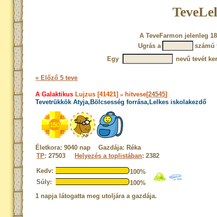
TeveLel
A TeveFarmon jelenleg 18
Ugrás a
számú 
Egy
nevű tevét ke
« Előző 5 teve
A Galaktikus
Lujzus [41421]
»
hitvese[
24545
]
Tevetrükkök Atyja,Bölcsesség forrása,Lelkes iskolakezdő
Életkora: 9040 nap Gazdája: Réka
TP
: 27503
Helyezés a toplistában
: 2382
Kedv:
100%
Súly:
100%
1 napja látogatta meg utoljára a gazdája.