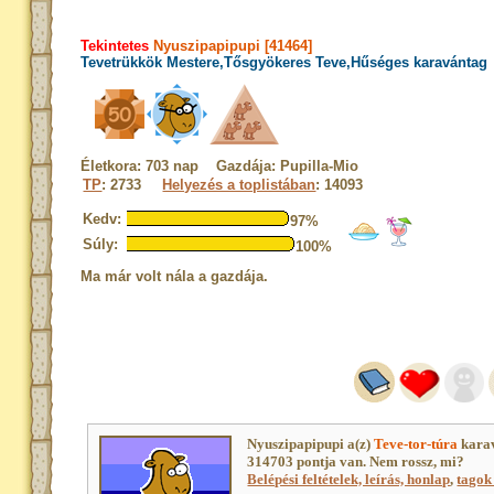
Tekintetes
Nyuszipapipupi [41464]
Tevetrükkök Mestere,Tősgyökeres Teve,Hűséges karavántag
Életkora: 703 nap Gazdája: Pupilla-Mio
TP
: 2733
Helyezés a toplistában
: 14093
Kedv:
97%
Súly:
100%
Ma már volt nála a gazdája.
Nyuszipapipupi a(z)
Teve-tor-túra
karav
314703 pontja van. Nem rossz, mi?
Belépési feltételek, leírás, honlap
,
tagok 