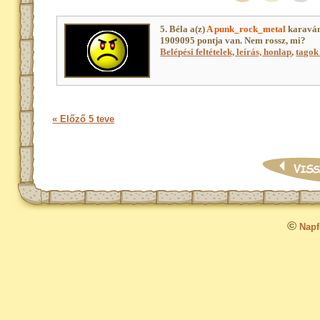
5. Béla a(z)
A punk_rock_metal
karaván
1909095 pontja van. Nem rossz, mi?
Belépési feltételek, leírás, honlap
,
tagok 
« Előző 5 teve
©
Napfo