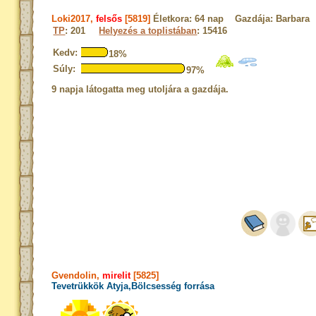
Loki2017,
felsős
[5819]
Életkora: 64 nap Gazdája: Barbara
TP
: 201
Helyezés a toplistában
: 15416
Kedv:
18%
Súly:
97%
9 napja látogatta meg utoljára a gazdája.
Gvendolin,
mirelit
[5825]
Tevetrükkök Atyja,Bölcsesség forrása