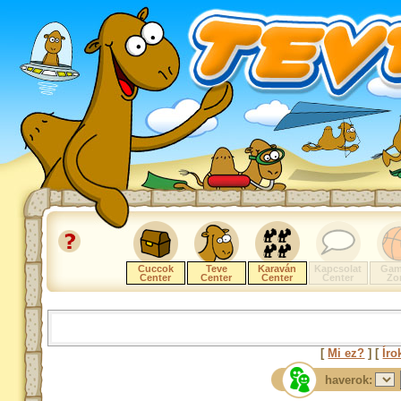
Cuccok
Teve
Karaván
Kapcsolat
Gam
Center
Center
Center
Center
Zo
[
Mi ez?
] [
Íro
haverok: