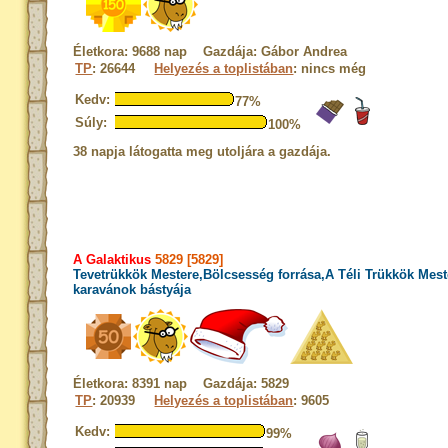
Életkora: 9688 nap Gazdája: Gábor Andrea
TP
: 26644
Helyezés a toplistában
: nincs még
Kedv:
77%
Súly:
100%
38 napja látogatta meg utoljára a gazdája.
A Galaktikus
5829 [5829]
Tevetrükkök Mestere,Bölcsesség forrása,A Téli Trükkök Mest
karavánok bástyája
Életkora: 8391 nap Gazdája: 5829
TP
: 20939
Helyezés a toplistában
: 9605
Kedv:
99%