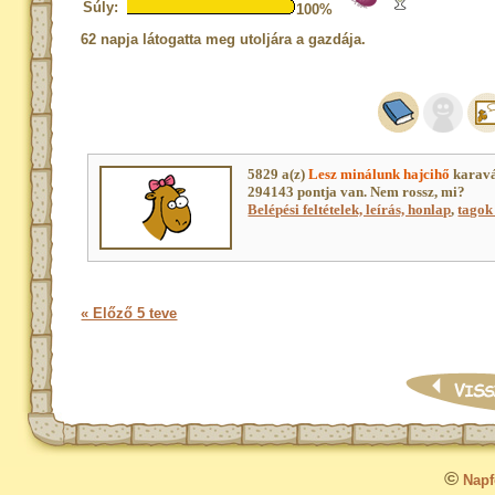
Súly:
100%
62 napja látogatta meg utoljára a gazdája.
5829 a(z)
Lesz minálunk hajcihő
karavá
294143 pontja van. Nem rossz, mi?
Belépési feltételek, leírás, honlap
,
tagok 
« Előző 5 teve
©
Napfo