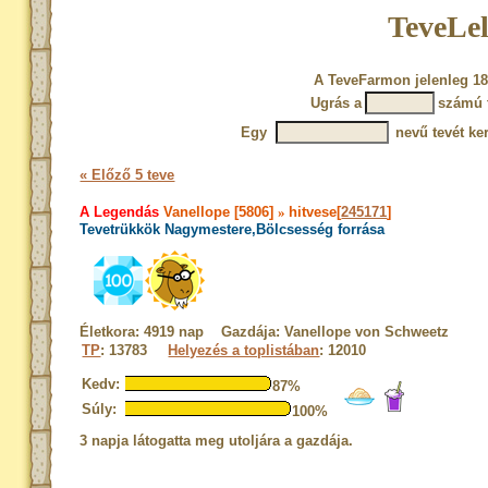
TeveLel
A TeveFarmon jelenleg 18
Ugrás a
számú 
Egy
nevű tevét ke
« Előző 5 teve
A Legendás
Vanellope [5806]
»
hitvese[
245171
]
Tevetrükkök Nagymestere,Bölcsesség forrása
Életkora: 4919 nap Gazdája: Vanellope von Schweetz
TP
: 13783
Helyezés a toplistában
: 12010
Kedv:
87%
Súly:
100%
3 napja látogatta meg utoljára a gazdája.