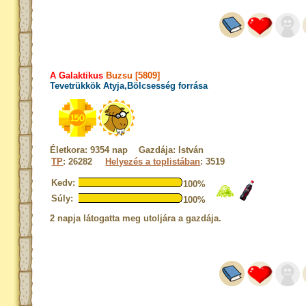
A Galaktikus
Buzsu [5809]
Tevetrükkök Atyja,Bölcsesség forrása
Életkora: 9354 nap Gazdája: István
TP
: 26282
Helyezés a toplistában
: 3519
Kedv:
100%
Súly:
100%
2 napja látogatta meg utoljára a gazdája.