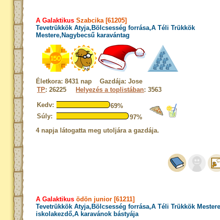
A Galaktikus
Szabcika [61205]
Tevetrükkök Atyja,Bölcsesség forrása,A Téli Trükkök
Mestere,Nagybecsű karavántag
Életkora: 8431 nap Gazdája: Jose
TP
: 26225
Helyezés a toplistában
: 3563
Kedv:
69%
Súly:
97%
4 napja látogatta meg utoljára a gazdája.
A Galaktikus
ödön junior [61211]
Tevetrükkök Atyja,Bölcsesség forrása,A Téli Trükkök Mester
iskolakezdő,A karavánok bástyája