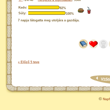
Kedv:
82%
Súly:
100%
7 napja látogatta meg utoljára a gazdája.
« Előző 5 teve
©
Napfo