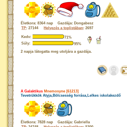
Életkora: 8364 nap Gazdája: Dongabesz
TP
: 27144
Helyezés a toplistában
: 2697
Kedv:
71%
Súly:
95%
2 napja látogatta meg utoljára a gazdája.
A Galaktikus
Mnemosyne [61213]
Tevetrükkök Atyja,Bölcsesség forrása,Lelkes iskolakezdő
Életkora: 7828 nap Gazdája: Gabriella
TP
: 24748
Helyezés a toplistában
: 5300