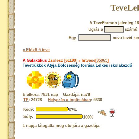
TeveLel
A TeveFarmon jelenleg 18
Ugrás a
számú 
Egy
nevű tevét ke
« Előző 5 teve
A Galaktikus
Zsolesz [61199]
»
hitvese[
85965
]
Tevetrükkök Atyja,Bölcsesség forrása,Lelkes iskolakezdő
Életkora: 7831 nap Gazdája: na78
TP
: 24728
Helyezés a toplistában
: 5330
Kedv:
67%
Súly:
100%
1 napja látogatta meg utoljára a gazdája.