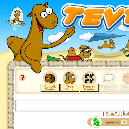
Cuccok
Teve
Karaván
Kapcsolat
Gam
Center
Center
Center
Center
Zo
[
Mi ez?
] [
Íro
haverok: