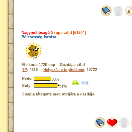
Nagyméltóságú
Szuperzöld [61204]
Bölcsesség forrása
Életkora: 1720 nap Gazdája: zöld
TP
: 4616
Helyezés a toplistában
: 13722
Kedv:
33%
Súly:
51%
3 napja látogatta meg utoljára a gazdája.