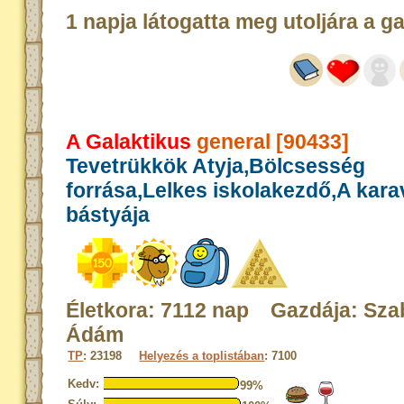
1 napja látogatta meg utoljára a g
A Galaktikus
general [90433]
Tevetrükkök Atyja,Bölcsesség
forrása,Lelkes iskolakezdő,A kar
bástyája
Életkora: 7112 nap Gazdája: Sza
Ádám
TP
: 23198
Helyezés a toplistában
: 7100
Kedv:
99%