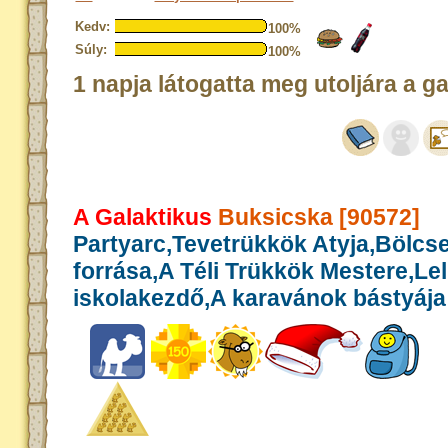
Kedv:
100%
Súly:
100%
1 napja látogatta meg utoljára a g
A Galaktikus
Buksicska [90572]
Partyarc,Tevetrükkök Atyja,Bölcs
forrása,A Téli Trükkök Mestere,Le
iskolakezdő,A karavánok bástyája