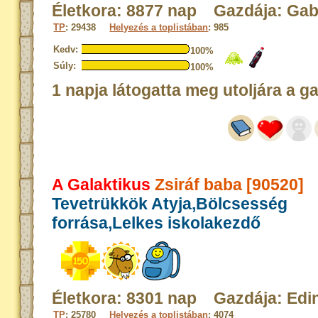
Életkora: 8877 nap Gazdája: Gab
TP
: 29438
Helyezés a toplistában
: 985
Kedv:
100%
Súly:
100%
1 napja látogatta meg utoljára a g
A Galaktikus
Zsiráf baba [90520]
Tevetrükkök Atyja,Bölcsesség
forrása,Lelkes iskolakezdő
Életkora: 8301 nap Gazdája: Edi
TP
: 25780
Helyezés a toplistában
: 4074