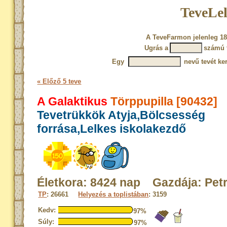
TeveLel
A TeveFarmon jelenleg 18
Ugrás a
számú 
Egy
nevű tevét ke
« Előző 5 teve
A Galaktikus
Törppupilla [90432]
Tevetrükkök Atyja,Bölcsesség
forrása,Lelkes iskolakezdő
Életkora: 8424 nap Gazdája: Pet
TP
: 26661
Helyezés a toplistában
: 3159
Kedv:
97%
Súly:
97%