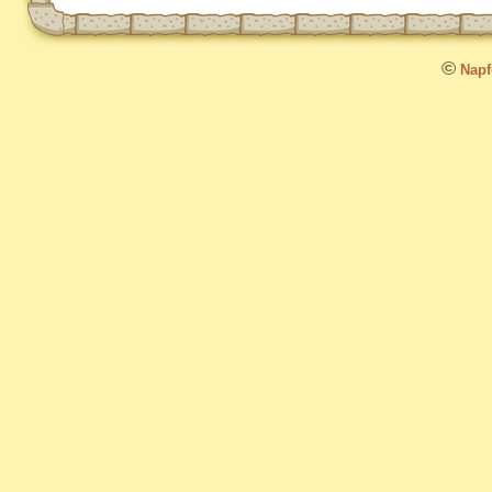
©
Napfo