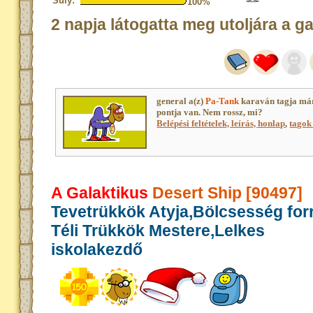
Súly:
100%
2 napja látogatta meg utoljára a g
general a(z)
Pa-Tank
karaván tagja má
pontja van. Nem rossz, mi?
Belépési feltételek, leírás, honlap
,
tagok 
A Galaktikus
Desert Ship [90497]
Tevetrükkök Atyja,Bölcsesség for
Téli Trükkök Mestere,Lelkes
iskolakezdő