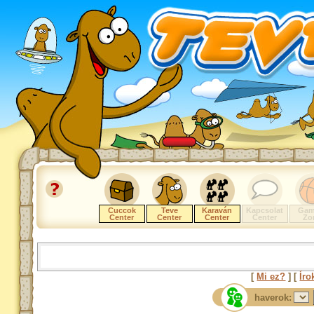
Cuccok
Teve
Karaván
Kapcsolat
Gam
Center
Center
Center
Center
Zo
[
Mi ez?
] [
Íro
haverok: