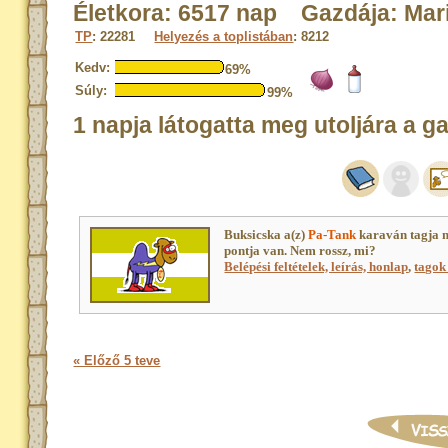
Életkora: 6517 nap Gazdája: Mar
TP
: 22281
Helyezés a toplistában
: 8212
Kedv:
69%
Súly:
99%
1 napja látogatta meg utoljára a g
Buksicska a(z)
Pa-Tank
karaván tagja 
pontja van. Nem rossz, mi?
Belépési feltételek, leírás, honlap
,
tagok 
« Előző 5 teve