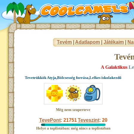
Tevém
|
Adatlapom
|
Játékaim
|
Na
Tevé
A Galaktikus
Le
Tevetrükkök Atyja,Bölcsesség forrása,Lelkes iskolakezdő
Még nem szuperteve
TevePont
:
21751
Teveszint
:
20
Helye a toplistában: még nincs a toplistában