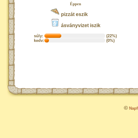
Éppen
pizzát eszik
ásványvizet iszik
súly:
(22%)
kedv:
(0%)
©
Napfo