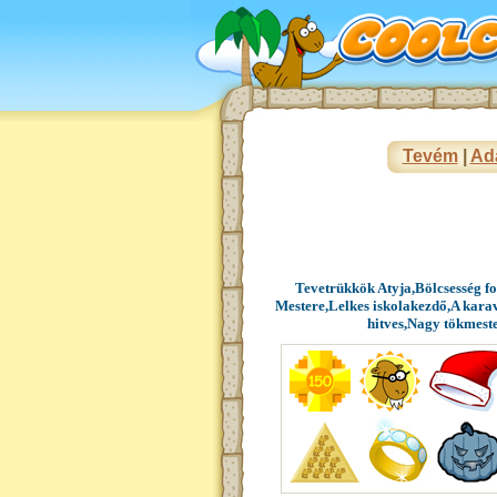
Tevém
|
Ad
Tevetrükkök Atyja,Bölcsesség f
Mestere,Lelkes iskolakezdő,A kara
hitves,Nagy tökmeste