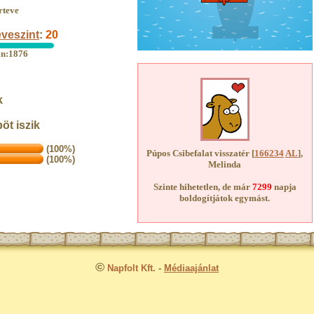
rteve
veszint
:
20
an:1876
k
öt iszik
(100%)
Púpos Csibefalat visszatér [
166234
AL
],
(100%)
Melinda
Szinte hihetetlen, de már
7299
napja
boldogítjátok egymást.
©
Napfolt Kft.
-
Médiaajánlat