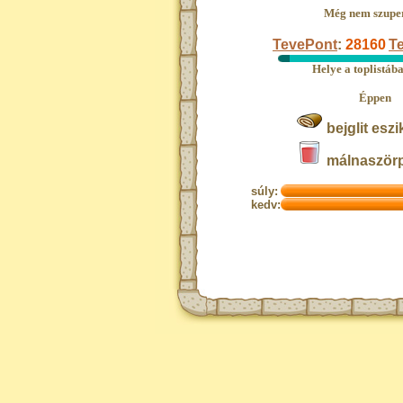
Még nem szupe
TevePont
:
28160
Te
Helye a toplistáb
Éppen
bejglit eszi
málnaszörp
súly:
kedv: