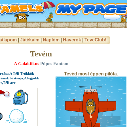
atlapom
|
Játékaim
|
Naplóm
|
Haverok
|
TeveClub!
Tevém
A Galaktikus
Púpos Fantom
orrása,A Téli Trükkök
Tevéd most éppen pilóta.
vánok bástyája,A legjobb
r,Téli arc