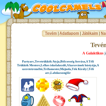
Tevém
|
Adatlapom
|
Játékaim
|
Na
Tevé
A Galaktikus
j
Partyarc,Tevetrükkök Atyja,Bölcsesség forrása,A Téli
Trükkök Mestere,Lelkes iskolakezdő,A karavánok bástyája,A
szeretetreméltó,Tréfamester,Májusfa,Tök Király!,Téli
arc,Labdazsonglőr