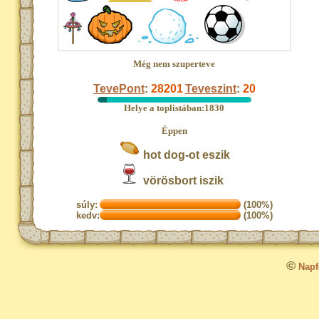
Még nem szuperteve
TevePont
:
28201
Teveszint
:
20
Helye a toplistában:1830
Éppen
hot dog-ot eszik
vörösbort iszik
súly:
(100%)
kedv:
(100%)
©
Napfo