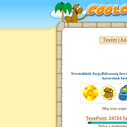
Tevém
|
Ad
Tevetrükkök Atyja,Bölcsesség forr
karavánok bás
Még nem szupe
TevePont
:
24724
Te
Helye a toplistáb