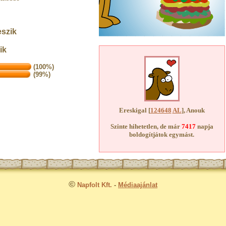
eszik
ik
(100%)
(99%)
Ereskigal [
124648
AL
], Anouk
Szinte hihetetlen, de már
7417
napja
boldogítjátok egymást.
©
Napfolt Kft.
-
Médiaajánlat