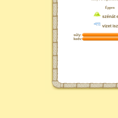
Éppen
szénát 
vizet isz
súly:
kedv: