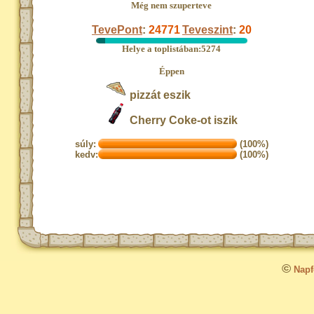
Még nem szuperteve
TevePont
:
24771
Teveszint
:
20
Helye a toplistában:5274
Éppen
pizzát eszik
Cherry Coke-ot iszik
súly:
(100%)
kedv:
(100%)
©
Napfo