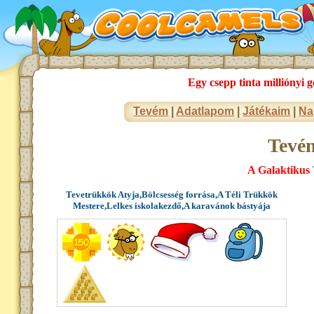
Egy csepp tinta milliónyi g
Tevém
|
Adatlapom
|
Játékaim
|
Na
Tevé
A Galaktikus
Tevetrükkök Atyja,Bölcsesség forrása,A Téli Trükkök
Mestere,Lelkes iskolakezdő,A karavánok bástyája