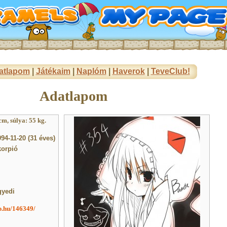
atlapom
|
Játékaim
|
Naplóm
|
Haverok
|
TeveClub!
Adatlapom
m, súlya: 55 kg.
994-11-20 (31 éves)
korpió
gyedi
ub.hu/146349/