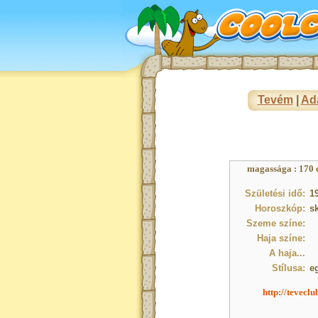
Tevém
|
Ad
magassága : 170 c
Születési idő:
1
Horoszkóp:
s
Szeme színe:
Haja színe:
A haja...
Stílusa:
e
http://tevecl