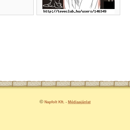
©
Napfolt Kft.
-
Médiaajánlat