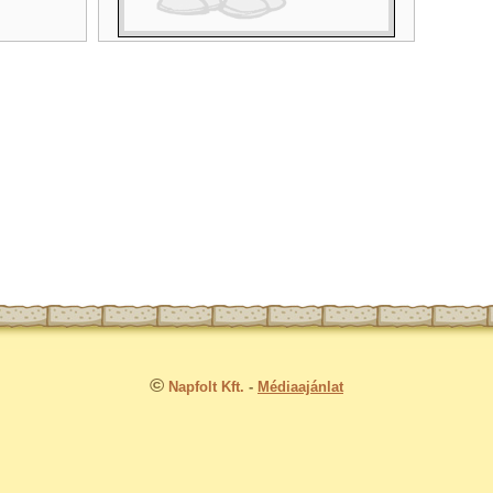
©
Napfolt Kft.
-
Médiaajánlat