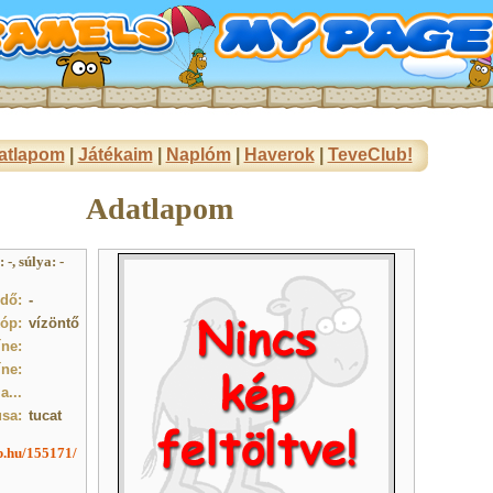
atlapom
|
Játékaim
|
Naplóm
|
Haverok
|
TeveClub!
Adatlapom
-, súlya: -
idő:
-
óp:
vízöntő
ne:
íne:
a...
usa:
tucat
ub.hu/155171/