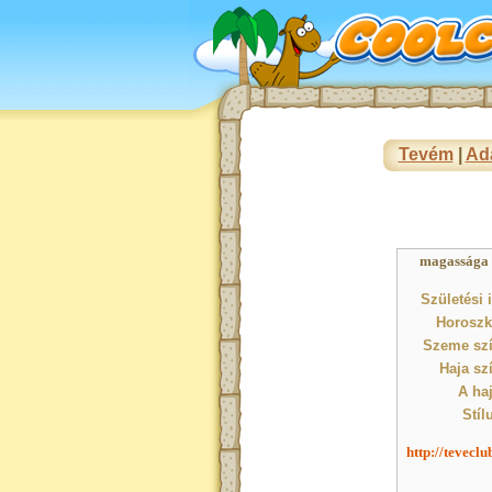
Tevém
|
Ad
magassága : 
Születési 
Horoszk
Szeme szí
Haja sz
A haj
Stíl
http://tevecl