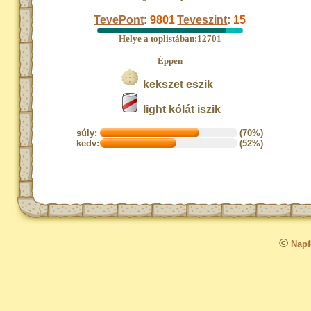
TevePont
:
9801
Teveszint
:
15
Helye a toplistában:12701
Éppen
kekszet eszik
light kólát iszik
súly:
(70%)
kedv:
(52%)
©
Napfo