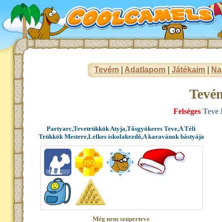
Tevém
|
Adatlapom
|
Játékaim
|
Na
Tevé
Felséges
Teve 
Partyarc,Tevetrükkök Atyja,Tősgyökeres Teve,A Téli
Trükkök Mestere,Lelkes iskolakezdő,A karavánok bástyája
Még nem szuperteve