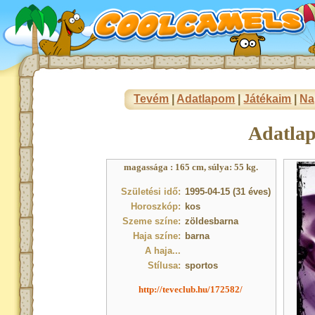
Tevém
|
Adatlapom
|
Játékaim
|
Na
Adatla
magassága : 165 cm, súlya: 55 kg.
Születési idő:
1995-04-15 (31 éves)
Horoszkóp:
kos
Szeme színe:
zöldesbarna
Haja színe:
barna
A haja...
Stílusa:
sportos
http://teveclub.hu/172582/