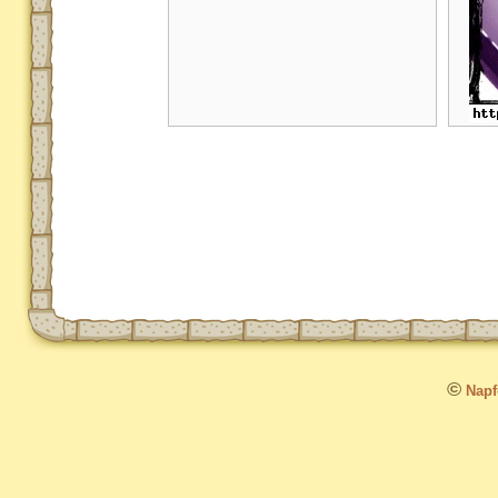
©
Napfo