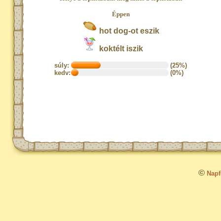
Éppen
hot dog-ot eszik
koktélt iszik
súly:
(25%)
kedv:
(0%)
©
Napfo