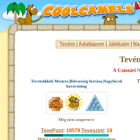
Tevém
|
Adatlapom
|
Játékaim
|
Na
Tevé
A Császári
N
Tevetrükkök Mestere,Bölcsesség forrása,Nagybecsű
T
karavántag
Még nem szuperteve
TevePont
:
18578
Teveszint
:
19
Helye a toplistában: még nincs a toplistában