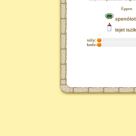
Éppen
spenótot
tejet iszi
súly:
kedv: