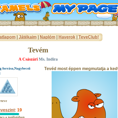
atlapom
|
Játékaim
|
Naplóm
|
Haverok
|
TeveClub!
Tevém
A Császári
Ms. Indira
g forrása,Nagybecsű
Tevéd most éppen megmutatja a ked
g
rteve
veszint
:
19
ncs a toplistában