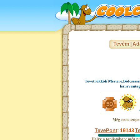
Tevém
|
Ad
Tevetrükkök Mestere,Bölcsessé
karavánta
Még nem szupe
TevePont
:
19143
Te
Helye a toplistában: még ni