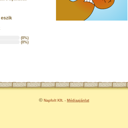
 eszik
k
(0%)
(0%)
©
Napfolt Kft.
-
Médiaajánlat