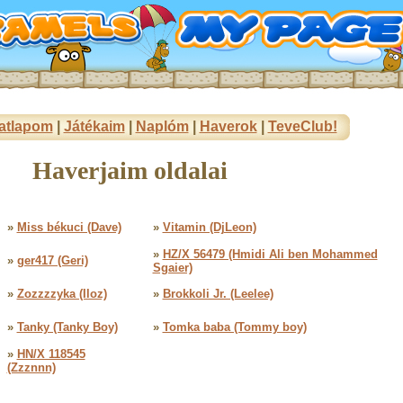
atlapom
|
Játékaim
|
Naplóm
|
Haverok
|
TeveClub!
Haverjaim oldalai
»
Miss békuci (Dave)
»
Vitamin (DjLeon)
»
HZ/X 56479 (Hmidi Ali ben Mohammed
»
ger417 (Geri)
Sgaier)
»
Zozzzzyka (Iloz)
»
Brokkoli Jr. (Leelee)
»
Tanky (Tanky Boy)
»
Tomka baba (Tommy boy)
»
HN/X 118545
(Zzznnn)