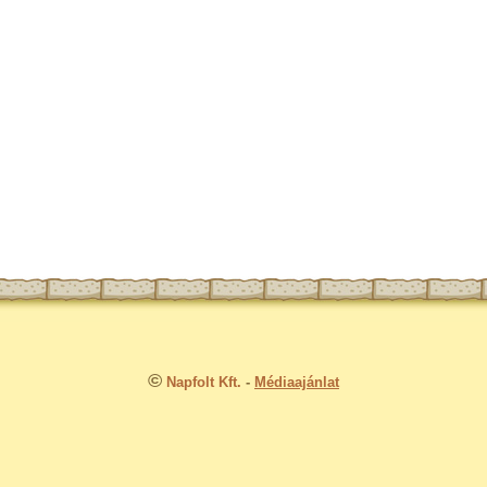
©
Napfolt Kft.
-
Médiaajánlat