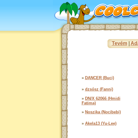
Tevém
|
Ad
»
DANCER (Buci)
»
dzsósz (Fanni)
»
DN/X 62066 (Hmidi
Fatima)
»
Noszika (Nocibebi)
»
Akela13 (Yu-Lee)