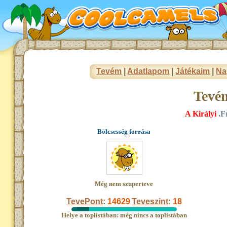
Tevém
|
Adatlapom
|
Játékaim
|
Na
Tevé
A Királyi
.F
Bölcsesség forrása
Még nem szuperteve
TevePont
:
14629
Teveszint
:
18
Helye a toplistában: még nincs a toplistában