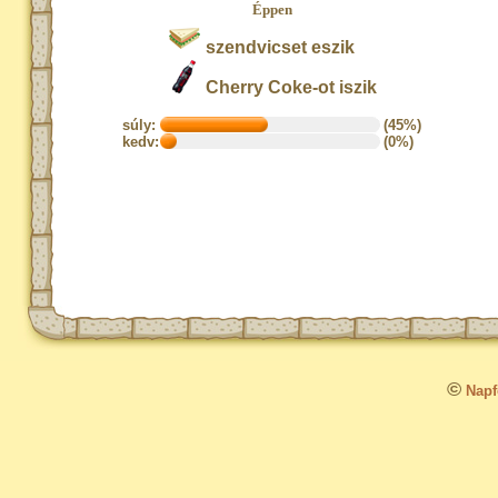
Éppen
szendvicset eszik
Cherry Coke-ot iszik
súly:
(45%)
kedv:
(0%)
©
Napfo