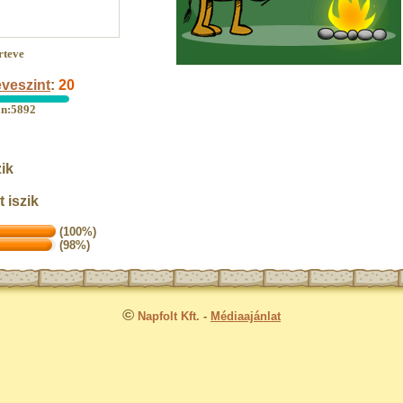
rteve
veszint
:
20
an:5892
ik
 iszik
(100%)
(98%)
©
Napfolt Kft.
-
Médiaajánlat