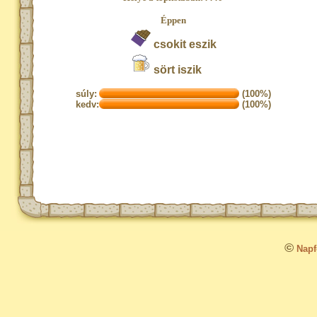
Éppen
csokit eszik
sört iszik
súly:
(100%)
kedv:
(100%)
©
Napfo