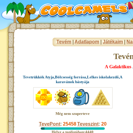
Tevém
|
Adatlapom
|
Játékaim
|
Na
Tevé
A Galaktikus
Tevetrükkök Atyja,Bölcsesség forrása,Lelkes iskolakezdő,A
karavánok bástyája
Még nem szuperteve
TevePont
:
25458
Teveszint
:
20
Helye a toplistában:4440