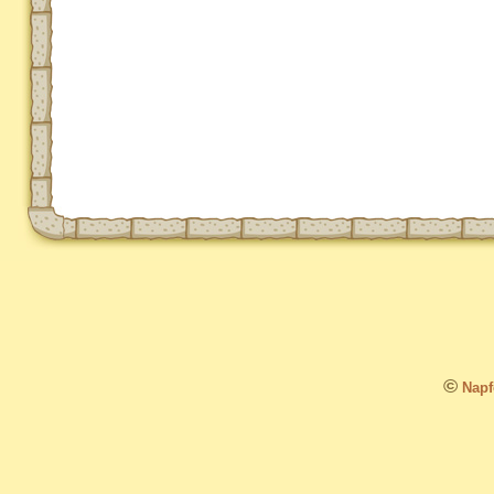
©
Napfo