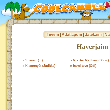
Tevém
|
Adatlapom
|
Játékaim
|
Na
Haverjaim 
»
Silenoz (...)
»
Miszter Matthew (Dórii.)
»
Kismenyét (Juditka)
»
barni teve (Odi)