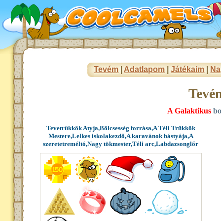
Tevém
|
Adatlapom
|
Játékaim
|
Na
Tevé
A Galaktikus
bo
Tevetrükkök Atyja,Bölcsesség forrása,A Téli Trükkök
Mestere,Lelkes iskolakezdő,A karavánok bástyája,A
szeretetreméltó,Nagy tökmester,Téli arc,Labdazsonglőr