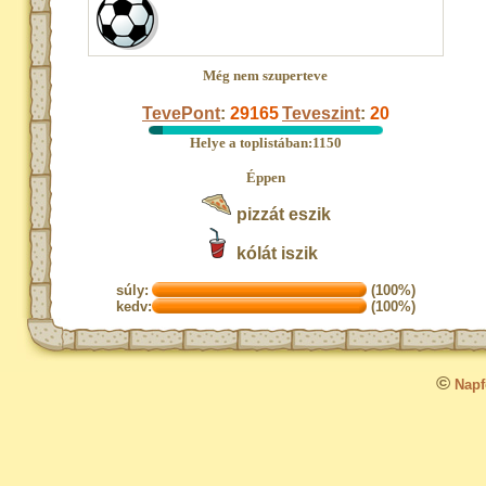
Még nem szuperteve
TevePont
:
29165
Teveszint
:
20
Helye a toplistában:1150
Éppen
pizzát eszik
kólát iszik
súly:
(100%)
kedv:
(100%)
©
Napfo